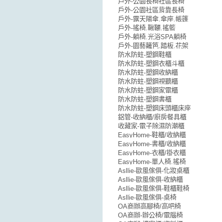
戶外-公園長椅社區長椅
戶外-公園社區背靠長椅
戶外-露天陽傘.傘座.帳篷
戶外-搖椅.鞦韆.搖籃
戶外-躺椅.光浴SPA躺椅
戶外-園藝籬笆.踏板.花架
防水防蛀-塑鋼鞋櫃
防水防蛀-塑鋼衣櫃斗櫃
防水防蛀-塑鋼收納櫃
防水防蛀-塑鋼視聽櫃
防水防蛀-塑鋼家電櫃
防水防蛀-塑鋼書櫃
防水防蛀-塑鋼床頭櫃床座
鋁管-收納櫃/廚房餐具櫃
收藏家-電子除濕防潮櫃
EasyHome-鞋櫃/收納櫃
EasyHome-書櫃/收納櫃
EasyHome-衣櫃/掛衣櫃
EasyHome-單人椅.搖椅
Asllie-歐風傢俱-化妝桌櫃
Asllie-歐風傢俱-收納櫃
Asllie-歐風傢俱-鞋櫃鞋椅
Asllie-歐風傢俱-桌椅
OA商辦高腳椅/高吧椅
OA商辦-辦公椅/電腦椅