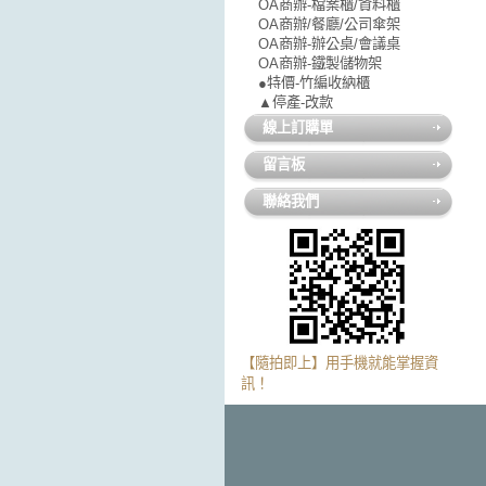
OA商辦-檔案櫃/資料櫃
OA商辦/餐廳/公司傘架
OA商辦-辦公桌/會議桌
OA商辦-鐵製儲物架
●特價-竹編收納櫃
▲停產-改款
線上訂購單
留言板
聯絡我們
【隨拍即上】用手機就能掌握資
訊！