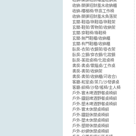
收納-開運招財禪風收納架
收納-開運招財風水收納櫃
收納-樓梯椅/登高工作椅
收納-開運招財風水角落架
玄關-鞋插/拖鞋插/拖鞋架
玄關-鞋架/置物架/收納架
玄關-穿鞋椅/換鞋椅
玄關-無門鞋櫃/收納櫃
玄關-有門鞋櫃/收納櫃
臥房-衣架/衣鏡架/掛衣架
臥房-立鏡/穿衣鏡/化妝鏡
臥房-美妝桌椅/化妝桌椅
書房-書桌/電腦桌/工作桌
書房-書架/收納架
書房-書架/收納櫃(可收合)
客廳-和室桌/茶几/沙發邊桌
客廳-組椅/沙發/搖椅/主人椅
戶外-實木啤酒野餐桌椅組
戶外-鐵鋁啤酒野餐桌椅組
戶外-塑木啤酒野餐桌椅組
戶外-實木休閒桌椅組
戶外-鐵鋁休閒桌椅組
戶外-塑木休閒桌椅組
戶外-塑膠休閒桌椅組
戶外-紗網休閒桌椅組