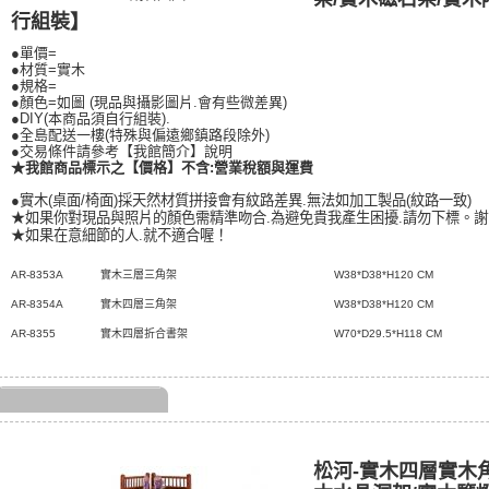
行組裝】
●單價=
●材質=實木
●規格=
●顏色=如圖 (現品與攝影圖片.會有些微差異)
●DIY(本商品須自行組裝).
●全島配送一樓(特殊與偏遠鄉鎮路段除外)
●交易條件請參考【我館簡介】說明
★我館商品標示之【價格】不含:營業稅額與運費
●實木(桌面/椅面)採天然材質拼接會有紋路差異.無法如加工製品(紋路一致)
★如果你對現品與照片的顏色需精準吻合.為避免貴我產生困擾.請勿下標。謝
★如果在意細節的人.就不適合喔！
AR-8353A
實木三層三角架
W38*D38*H120 CM
AR-8354A
實木四層三角架
W38*D38*H120 CM
AR-8355
實木四層折合書架
W70*D29.5*H118 CM
松河-實木四層實木