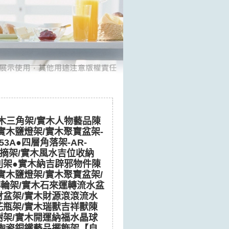
實木三角架/實木人物藝品陳
實木鹽燈架/實木聚寶盆架-
53A●四層角落架-AR-
卉盆摘架/實木風水吉位收納
列架●實木納吉辟邪物件陳
實木鹽燈架/實木聚寶盆架/
輪架/實木石來運轉流水盆
財盆架/實木財源滾滾流水
花瓶架/實木瑞獸吉祥獸陳
樹架/實木開運納福水晶球
木陶瓷銅鐵藝品擺飾架【自