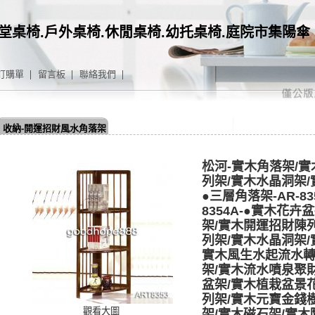
堂桌椅.戶外桌椅.休閒桌椅.幼托桌椅.庭院市集陽傘
訂購單
留言板
聯絡我們
收納-開運招財風水角落架
松河-實木角落架/
列架/實木水晶洞架/
●三層角落架-AR-83
8354A-●實木花
架/實木開運招財陳
列架/實木水晶洞架/
實木風生水起流水轉
架/實木流水噴泉聚
盆架/實木植栽盆景
列架/實木元寶金錢
觀看大圖
架/實木磁石架/實