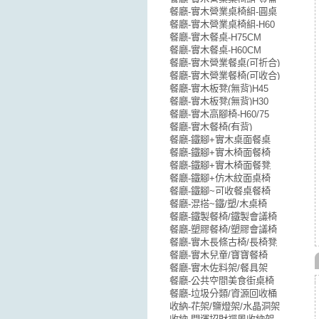
餐廳-實木營業桌椅組-圓桌
餐廳-實木營業桌椅組-H60
餐廳-實木餐桌-H75CM
餐廳-實木餐桌-H60CM
餐廳-實木營業餐桌(可折合)
餐廳-實木營業餐椅(可收合)
餐廳-實木板凳(無背)H45
餐廳-實木板凳(無背)H30
餐廳-實木高腳椅-H60/75
餐廳-實木餐椅(有背)
餐廳-鐵腳+實木桌面餐桌
餐廳-鐵腳+實木椅面餐椅
餐廳-鐵腳+實木椅面餐凳
餐廳-鐵腳+仿木紋面桌椅
餐廳-鐵腳~可收餐桌餐椅
餐廳-混搭~鐵/塑/木桌椅
餐廳-鐵製餐椅/鐵製會議椅
餐廳-塑膠餐椅/塑膠會議椅
餐廳-實木長條古椅/長椅凳
餐廳-實木兒童/寶寶餐椅
餐廳-實木佐料架/餐具架
餐廳-公共空間美食街桌椅
餐廳-垃圾分類/資源回收桶
收納-花架/鹽燈架/水晶洞架