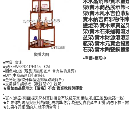
木水晶洞架/實木鹽
架/實木商品展示架-C
架/實木風水吉位收
實木納吉辟邪物件陳
鹽燈架/實木聚寶盆
架/實木石來運轉流
盆架/實木財源滾滾
瓶架/實木元寶金錢
石架/實木陶瓷銅鐵
觀看大圖
●單價=整理中
●材質=實木
●規格=W63*D41*H145 CM
●顏色=如圖 (現品與攝影圖片.會有些微差異)
●DIY(本商品須自行組裝).
●全島配送(特殊與偏遠鄉鎮路段除外)
●交易條件請參考【我館簡介】說明
★我館商品標示之【價格】不含:營業稅額與運費
.
●實木(桌面/椅面)採天然材質拼接會有紋路差異.無法如加工製品(紋路一致)
★如果你對現品與照片的顏色需精準吻合.為避免貴我產生困擾.請勿下標。謝
★如果在意細節的人.就不適合喔！