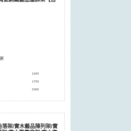
謝
1400
1700
2300
角落架/實木藝品陳列架/實