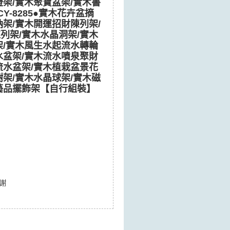
燈架/實木聚寶盆架/實木書
Y-8285●實木花卉盆摘
納架/實木開運招財陳列架/
列架/實木水晶洞架/實木
架/實木風生水起流水轉輪
水盆架/實木流水噴泉聚財
流水盆架/實木植栽盆景花
樹架/實木水晶球架/實木磁
藝品擺飾架【自行組裝】
謝