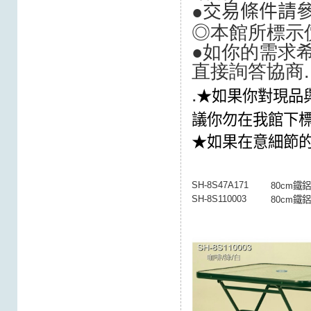
●交易條件請
◎本館所標示
●如你的需求希
直接詢答協商.
.
★如果你對現品
議你勿在我館下
★如果在意細節
SH-8S47A171
80cm鐵
SH-8S110003
80cm鐵