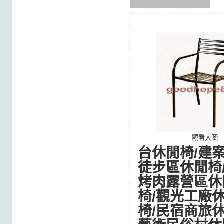
觀看大圖
台休閒椅/建
徒步區休閒椅
烤肉露營區休
椅/觀光工廠
椅/民宿商旅