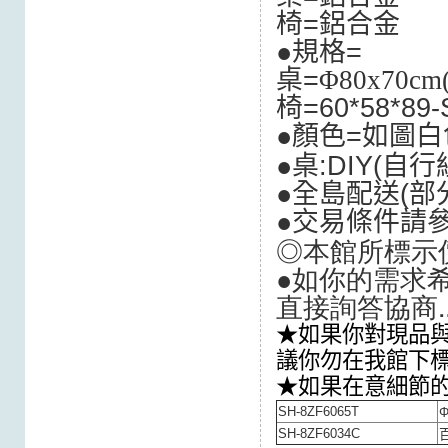
椅=鋁合金
●規格=
桌=
Φ80x7
椅=60*58*89
●顏色=如圖白
●桌:DIY(自行組
●全島配送(
部
●交易條件請
◎本館所標示
●如你的需求希
直接詢答協商.
★如果你對現品與
議你勿在我館下
★如果在意細節
SH-8ZF6065T
SH-8ZF6034C