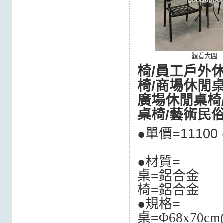
觀看大圖
椅/員工戶外
椅/商場休閒
廣場休閒桌椅
桌椅/藝術民
●單價=111
●材質=
桌=鋁合金
椅=鋁合金
●規格=
桌=
Φ68x70