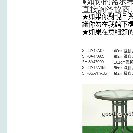
●如你的需求希
直接詢答協商.
★如果你對現品與
議你勿在我館下
★如果在意細節
.
SH-8A47A07
60cm鐵腳
SH-8A47A05
60cm鐵腳
SH-8A47090
101cm鐵
SH-8A47A198
96cm鐵腳
SH-8SA47A05
60cm鐵腳