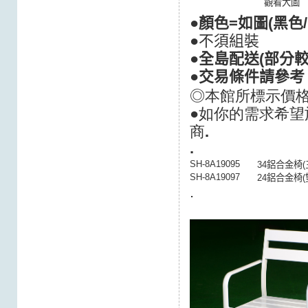
觀看大圖
●顏色=如圖
(黑色
●不須組裝
●全島配送(
部分較
●交易條件請參考
◎本館所標示價格
●如你的需求希望
商.
.
SH-8A19095
34鋁合金椅(
SH-8A19097
24鋁合金椅(
.