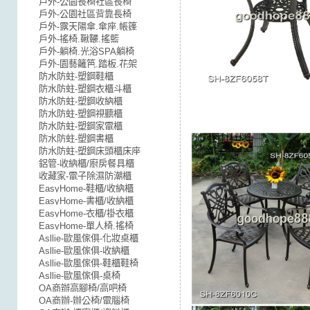
戶外-公園長椅社區長椅
戶外-公園社區背靠長椅
戶外-露天陽傘.傘座.帳篷
戶外-搖椅.鞦韆.搖籃
戶外-躺椅.光浴SPA躺椅
戶外-園藝籬笆.踏板.花架
防水防蛀-塑鋼鞋櫃
防水防蛀-塑鋼衣櫃斗櫃
防水防蛀-塑鋼收納櫃
防水防蛀-塑鋼視聽櫃
防水防蛀-塑鋼家電櫃
防水防蛀-塑鋼書櫃
防水防蛀-塑鋼床頭櫃床座
鋁管-收納櫃/廚房餐具櫃
收藏家-電子除濕防潮櫃
EasyHome-鞋櫃/收納櫃
EasyHome-書櫃/收納櫃
EasyHome-衣櫃/掛衣櫃
EasyHome-單人椅.搖椅
Asllie-歐風傢俱-化妝桌櫃
Asllie-歐風傢俱-收納櫃
Asllie-歐風傢俱-鞋櫃鞋椅
Asllie-歐風傢俱-桌椅
OA商辦高腳椅/高吧椅
OA商辦-辦公椅/電腦椅