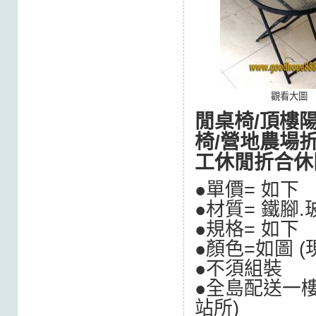
觀看大圖
閒桌椅/頂樓
椅/營地農場
工休閒折合休
●單價= 如
●材質= 鐵腳
●規格= 如下
●顏色=如圖 
●不須組裝
●全島配送一樓
站所
)