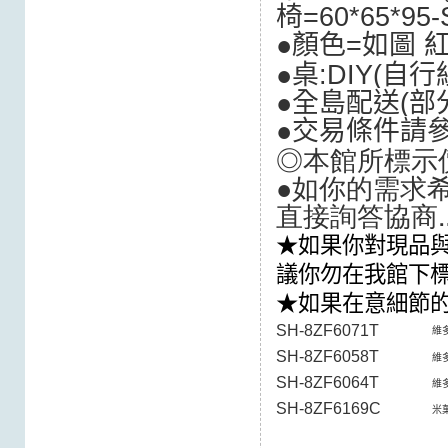
椅=60*65*95
●顏色=如圖 
●桌:DIY(自行組
●全島配送(
部
●交易條件請
◎本館所標示
●如你的需求希
直接詢答協商.
★如果你對現品與
議你勿在我館下
★如果在意細節
SH-8
ZF6071T
維
SH-8ZF6058T
維
SH-8ZF6064T
維
SH-8ZF6169C
米