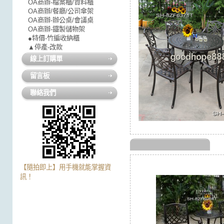
OA商辦-檔案櫃/資料櫃
OA商辦/餐廳/公司傘架
OA商辦-辦公桌/會議桌
OA商辦-鐵製儲物架
●特價-竹編收納櫃
▲停產-改款
線上訂購單
留言板
聯絡我們
【隨拍即上】用手機就能掌握資
訊！