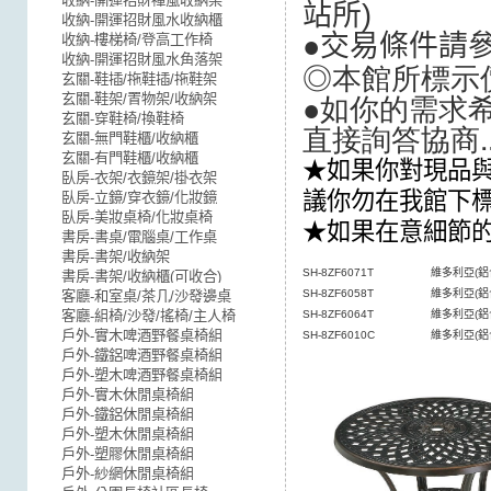
收納-開運招財禪風收納架
站所
)
收納-開運招財風水收納櫃
●交易條件請
收納-樓梯椅/登高工作椅
收納-開運招財風水角落架
◎本館所標示
玄關-鞋插/拖鞋插/拖鞋架
●如你的需求希
玄關-鞋架/置物架/收納架
玄關-穿鞋椅/換鞋椅
直接詢答協商.
玄關-無門鞋櫃/收納櫃
玄關-有門鞋櫃/收納櫃
★如果你對現品與
臥房-衣架/衣鏡架/掛衣架
議你勿在我館下
臥房-立鏡/穿衣鏡/化妝鏡
臥房-美妝桌椅/化妝桌椅
★如果在意細節
書房-書桌/電腦桌/工作桌
書房-書架/收納架
SH-8ZF6071T
維多利亞(鋁
書房-書架/收納櫃(可收合)
SH-8ZF6058T
維多利亞(鋁
客廳-和室桌/茶几/沙發邊桌
客廳-組椅/沙發/搖椅/主人椅
SH-8ZF6064T
維多利亞(鋁
戶外-實木啤酒野餐桌椅組
SH-8ZF6010C
維多利亞(鋁
戶外-鐵鋁啤酒野餐桌椅組
戶外-塑木啤酒野餐桌椅組
戶外-實木休閒桌椅組
戶外-鐵鋁休閒桌椅組
戶外-塑木休閒桌椅組
戶外-塑膠休閒桌椅組
戶外-紗網休閒桌椅組