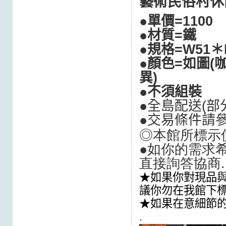
藝術民俗村休
●單價=
1100
●材質=鐵
●規格=W51＊D
●顏色=如圖(
異)
●不須組裝
●全島配送(
部
●交易條件請
◎本館所標示
●如你的需求希
直接詢答協商.
★如果你對現品與
議你勿在我館下
★如果在意細節
.