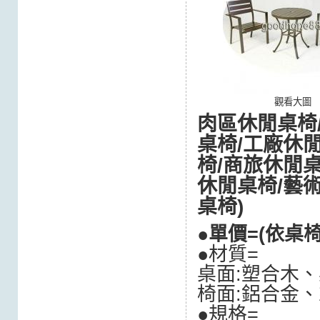
觀看大圖
肉區休閒桌椅
桌椅/工廠休
椅/商旅休閒
休閒桌椅/藝
桌椅)
●單價=(依桌
●材質=
桌面:塑合木、
椅面:
鋁合金
、
●規格=