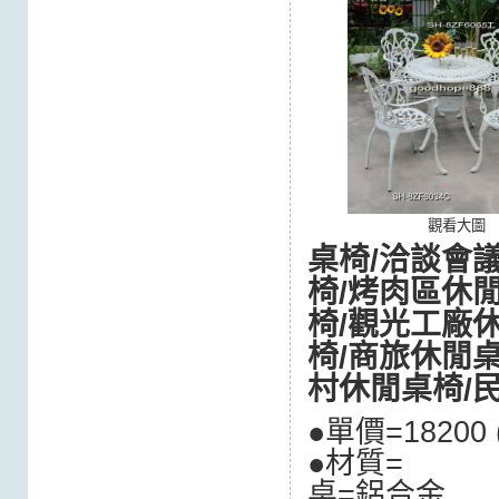
觀看大圖
桌椅/洽談會
椅/烤肉區休
椅/觀光工廠
椅/商旅休閒
村休閒桌椅/
●單價=182
●材質=
桌=鋁合金