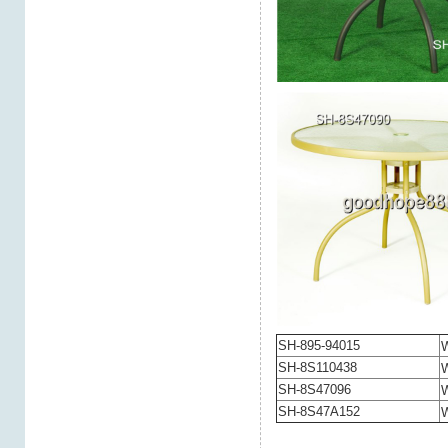
SH-895-94015
SH-8S110438
SH-8S47096
SH-8S47A152