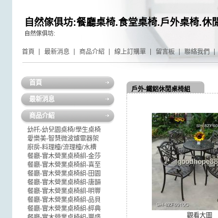
自然傢俱坊:餐廳桌椅.食堂桌椅.戶外桌椅.休
自然傢俱坊:
首頁
最新消息
商品介紹
線上訂購單
留言板
聯絡我們
首頁
戶外-鐵鋁休閒桌椅組
最新消息
商品介紹
幼托-幼兒園桌椅/學生桌椅
愛樂美-智慧微波爐電器架
廚房-料理檯/流理檯/水槽
餐廳-實木營業桌椅組-金莎
餐廳-實木營業桌椅組-喜至
餐廳-實木營業桌椅組-田園
餐廳-實木營業桌椅組-唐韻
餐廳-實木營業桌椅組-明豐
餐廳-實木營業桌椅組-品貝
餐廳-實木營業桌椅組-經典
觀看大圖
餐廳-實木營業桌椅組-豐盛