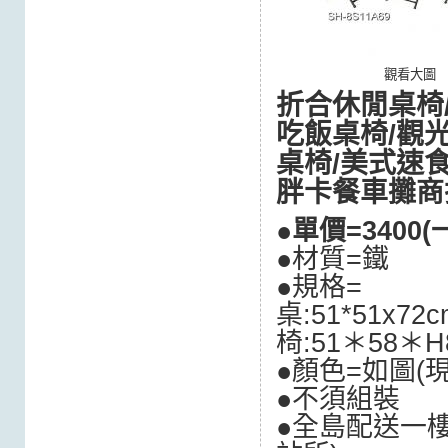
觀看大圖
折合休閒桌椅
吃飯桌椅/觀
桌椅/美式速
胖卡餐車攤商
●單價=
3400
(
●材質=鐵
●規格=
桌:51*51x7
椅:51＊58＊H
●顏色=如圖(
●不須組裝
●全島配送一樓