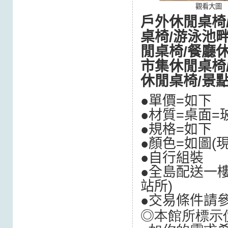
觀看大圖
戶外休閒桌椅
桌椅/游泳池
閒桌椅/餐廳
市集休閒桌椅
休閒桌椅/景
●單價=如
●材質=桌面=
●規格=如下
●顏色=如圖(
●自行組裝
●全島配送一樓
站所
)
●交易條件請
◎本館所標示