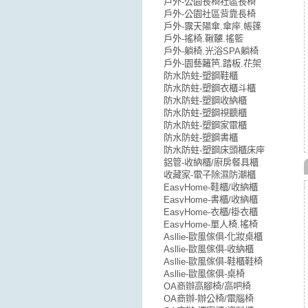
戶外-公園長椅社區長椅
戶外-公園社區背靠長椅
戶外-露天陽傘.傘座.帳篷
戶外-搖椅.鞦韆.搖籃
戶外-躺椅.光浴SPA躺椅
戶外-園藝籬笆.踏板.花架
防水防蛀-塑鋼鞋櫃
防水防蛀-塑鋼衣櫃斗櫃
防水防蛀-塑鋼收納櫃
防水防蛀-塑鋼視聽櫃
防水防蛀-塑鋼家電櫃
防水防蛀-塑鋼書櫃
防水防蛀-塑鋼床頭櫃床座
鋁管-收納櫃/廚房餐具櫃
收藏家-電子除濕防潮櫃
EasyHome-鞋櫃/收納櫃
EasyHome-書櫃/收納櫃
EasyHome-衣櫃/掛衣櫃
EasyHome-單人椅.搖椅
Asllie-歐風傢俱-化妝桌櫃
Asllie-歐風傢俱-收納櫃
Asllie-歐風傢俱-鞋櫃鞋椅
Asllie-歐風傢俱-桌椅
OA商辦高腳椅/高吧椅
OA商辦-辦公椅/電腦椅