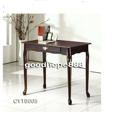
.
.
.