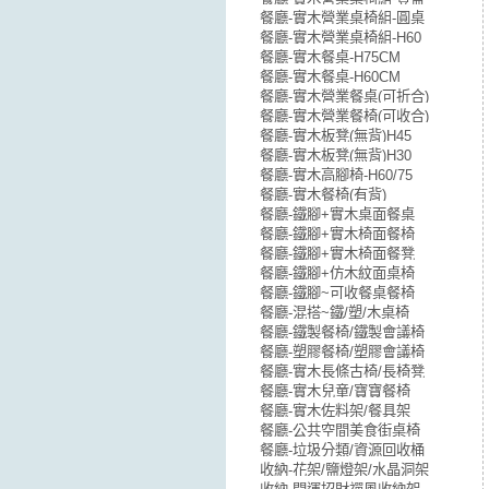
餐廳-實木營業桌椅組-圓桌
餐廳-實木營業桌椅組-H60
餐廳-實木餐桌-H75CM
餐廳-實木餐桌-H60CM
餐廳-實木營業餐桌(可折合)
餐廳-實木營業餐椅(可收合)
餐廳-實木板凳(無背)H45
餐廳-實木板凳(無背)H30
餐廳-實木高腳椅-H60/75
餐廳-實木餐椅(有背)
餐廳-鐵腳+實木桌面餐桌
餐廳-鐵腳+實木椅面餐椅
餐廳-鐵腳+實木椅面餐凳
餐廳-鐵腳+仿木紋面桌椅
餐廳-鐵腳~可收餐桌餐椅
餐廳-混搭~鐵/塑/木桌椅
餐廳-鐵製餐椅/鐵製會議椅
餐廳-塑膠餐椅/塑膠會議椅
餐廳-實木長條古椅/長椅凳
餐廳-實木兒童/寶寶餐椅
餐廳-實木佐料架/餐具架
餐廳-公共空間美食街桌椅
餐廳-垃圾分類/資源回收桶
收納-花架/鹽燈架/水晶洞架