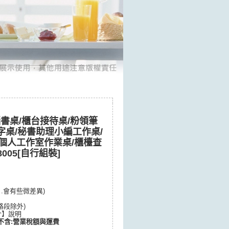
腦書桌/櫃台接待桌/粉領筆
字桌/秘書助理小編工作桌/
/個人工作室作業桌/櫃檯查
005[自行組裝]
.會有些微差異)
路段除外)
介】說明
不含:營業稅額與運費