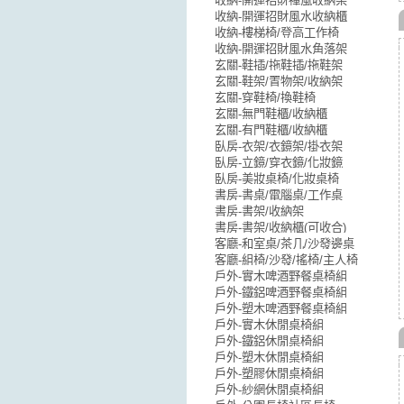
收納-開運招財禪風收納架
收納-開運招財風水收納櫃
收納-樓梯椅/登高工作椅
收納-開運招財風水角落架
玄關-鞋插/拖鞋插/拖鞋架
玄關-鞋架/置物架/收納架
玄關-穿鞋椅/換鞋椅
玄關-無門鞋櫃/收納櫃
玄關-有門鞋櫃/收納櫃
臥房-衣架/衣鏡架/掛衣架
臥房-立鏡/穿衣鏡/化妝鏡
臥房-美妝桌椅/化妝桌椅
書房-書桌/電腦桌/工作桌
書房-書架/收納架
書房-書架/收納櫃(可收合)
客廳-和室桌/茶几/沙發邊桌
客廳-組椅/沙發/搖椅/主人椅
戶外-實木啤酒野餐桌椅組
戶外-鐵鋁啤酒野餐桌椅組
戶外-塑木啤酒野餐桌椅組
戶外-實木休閒桌椅組
戶外-鐵鋁休閒桌椅組
戶外-塑木休閒桌椅組
戶外-塑膠休閒桌椅組
戶外-紗網休閒桌椅組