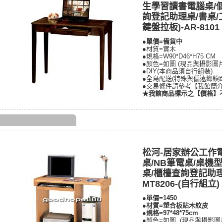
生學習讀書電腦桌/
詢登記助理桌/書桌/
鍵盤拉板)-AR-8101
●
單價=
備貨中
●材質=實木
●規格=W90*D46*H75 CM
●顏色=如圖 (現品與攝影圖
●DIY(本商品須自行組裝).
●全島配送(特殊與偏遠鄉鎮
●交易條件請參考【我館簡
★我館商品標示之【價格】
松河-居家辦公工作
桌/NB筆電桌/桌機
桌/櫃檯查詢登記助理
MT8206-(自行組立)
●單價=1450
●材質=塑合板貼木紋皮
●規格=97*48*75cm
●顏色=如圖 (現品與攝影圖