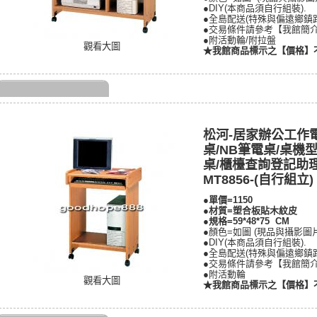
●DIY(本商品須自行組裝).
●全島配送(特殊與偏遠鄉鎮
●交易條件請參考【我館簡
●附活動輪/附拉盤
觀看大圖
★我館商品標示之【價格】
松河-居家辦公工作
桌/NB筆電桌/桌機
桌/櫃檯查詢登記助理
MT8856-(自行組立)
●單價=1150
●材質=塑合板貼木紋皮
●規格=59*48*75 CM
●顏色=如圖 (現品與攝影圖
●DIY(本商品須自行組裝).
●全島配送(特殊與偏遠鄉鎮
●交易條件請參考【我館簡
●附活動輪
觀看大圖
★我館商品標示之【價格】