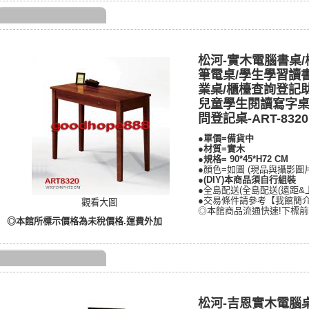
松河-實木電腦書桌
筆電桌/學生學習讀
業桌/櫃檯查詢登記
兒童學生閱讀寫字桌
問登記桌-ART-8320
●單價=
備貨中
●材質=實木 
●規格= 90*45*H72 CM
●顏色=如圖 (現品與攝影圖
●(DIY)本商品須自行組裝
●全島配送(全島配送(遠距
●交易條件請參考【我館簡
觀看大圖
◎本館商品流通快速!下標前
◎本館所標示價格為未稅價格.運費外加
松河-吉恩實木電腦