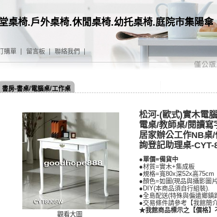
堂桌椅.戶外桌椅.休閒桌椅.幼托桌椅.庭院市集陽傘
訂購單
留言板
聯絡我們
書房-書桌/電腦桌/工作桌
松河-(歐式)實木電
電桌/教師桌/閱讀寫
居家辦公工作NB桌
詢登記助理桌-CYT-8
●單價=備貨中
●材質=實木+集成板
●規格=寬80x深52x高75cm
●顏色=如圖(現品與攝影圖片
●DIY(本商品須自行組裝).
●全島配送(特殊與偏遠鄉鎮
●交易條件請參考【我館簡
★我館商品標示之【價格】
觀看大圖