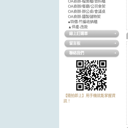
OA商辦-檔案櫃/資料櫃
OA商辦/餐廳/公司傘架
OA商辦-辦公桌/會議桌
OA商辦-鐵製儲物架
●特價-竹編收納櫃
▲停產-改款
線上訂購單
留言板
聯絡我們
【隨拍即上】用手機就能掌握資
訊！