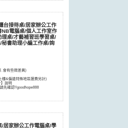
/櫃台接待桌/居家辦公工作
書NB電腦桌/個人工作室作
助理桌/才藝補習班學習桌/
/秘書助理小編工作桌/詢
片.會有些微差異)
&上樓&偏遠特殊地區運費另計)
介】說明
請先確認!!
goodhope888
桌/居家辦公工作電腦桌/學