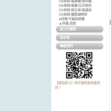
OA商辦-檔案櫃/資料櫃
OA商辦/餐廳/公司傘架
OA商辦-辦公桌/會議桌
OA商辦-鐵製儲物架
●特價-竹編收納櫃
▲停產-改款
線上訂購單
留言板
聯絡我們
【隨拍即上】用手機就能掌握資
訊！