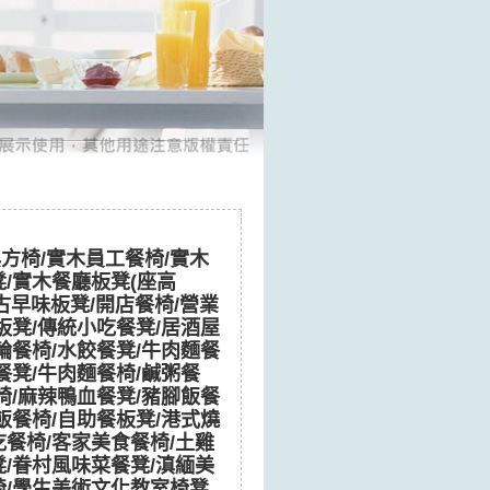
典方椅/實木員工餐椅/實木
凳/實木餐廳板凳(座高
56~古早味板凳/開店餐椅/營業
板凳/傳統小吃餐凳/居酒屋
輪餐椅/水餃餐凳/牛肉麵餐
餐凳/牛肉麵餐椅/鹹粥餐
椅/麻辣鴨血餐凳/豬腳飯餐
飯餐椅/自助餐板凳/港式燒
吃餐椅/客家美食餐椅/土雞
凳/眷村風味菜餐凳/滇緬美
椅/學生美術文化教室椅凳