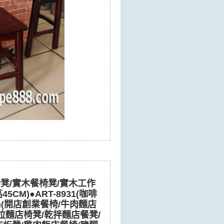
椅凳/實木餐椅凳/實木工作
5CM)●ART-8931(咖啡
茶色)(開店創業餐椅/牛肉麵店
拉麵店椅凳/乾拌麵店餐凳/