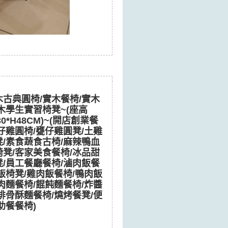
實木古典圓椅/實木餐椅/實木
木學生實習椅凳~(座高
Φ30*H48CM)~(開店創業餐
仔雞圓椅/甕仔雞圓凳/土雞
凳/素食蔬食古椅/麻辣鴨血
椅凳/客家美食餐椅/冰品甜
凳/員工餐廳餐椅/滷肉飯餐
飯椅凳/雞肉飯餐椅/鴨肉飯
肉麵餐椅/餛飩麵餐椅/炸醬
排骨酥麵餐椅/燒烤餐凳/便
助餐餐椅)