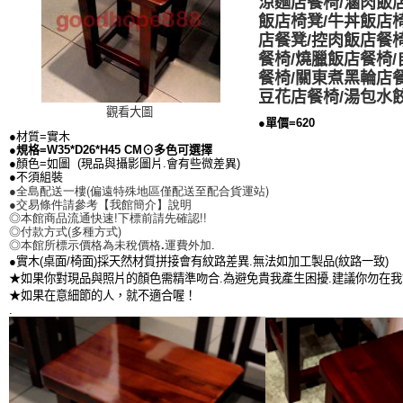
涼麵店餐椅/滷肉飯
飯店椅凳/牛丼飯店
店餐凳/控肉飯店餐
餐椅/燒臘飯店餐椅
餐椅/關東煮黑輪店
豆花店餐椅/湯包水
觀看大圖
●單價=620
●材質=實木
●規格=W35*D26*H45 CM⊙多色可選擇
●顏色=如圖 (現品與攝影圖片.會有些微差異)
●不須組裝
●全島配送一樓(
偏遠特殊地區僅配送至配合貨運站
) 
●交易條件請參考【我館簡介】說明 
◎本館商品流通快速!下標前請先確認!!
◎付款方式(多種方式)
◎本館所標示價格為未稅價格.運費外加
.
●實木(桌面/椅面)採天然材質拼接會有紋路差異.無法如加工製品(紋路一致)
★如果你對現品與照片的顏色需精準吻合.為避免貴我產生困擾.建議你勿在
★如果在意細節的人，就不適合喔！
.