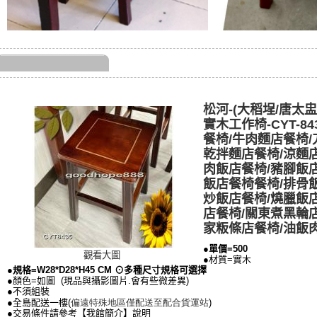
松河-(大稻埕/唐太
實木工作椅-CYT-84
餐椅/牛肉麵店餐椅/
乾拌麵店餐椅/涼麵
肉飯店餐椅/豬腳飯
飯店餐椅餐椅/排骨
炒飯店餐椅/燒臘飯
店餐椅/關東煮黑輪
家粄條店餐椅/油飯
●單價=500
觀看大圖
●材質=實木
●規格=W28*D28*H45 CM ⊙多種尺寸規格可選擇
●顏色=如圖 (現品與攝影圖片.會有些微差異)
●不須組裝
偏遠特殊地區僅配送至配合貨運站
●全島配送一樓(
)
●交易條件請參考【我館簡介】說明