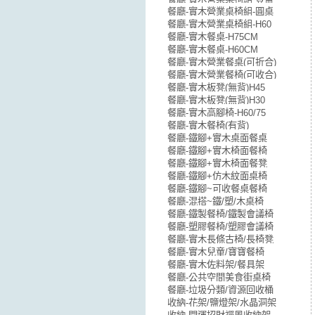
餐廳-實木營業桌椅組-圓桌
餐廳-實木營業桌椅組-H60
餐廳-實木餐桌-H75CM
餐廳-實木餐桌-H60CM
餐廳-實木營業餐桌(可折合)
餐廳-實木營業餐椅(可收合)
餐廳-實木板凳(無背)H45
餐廳-實木板凳(無背)H30
餐廳-實木高腳椅-H60/75
餐廳-實木餐椅(有背)
餐廳-鐵腳+實木桌面餐桌
餐廳-鐵腳+實木椅面餐椅
餐廳-鐵腳+實木椅面餐凳
餐廳-鐵腳+仿木紋面桌椅
餐廳-鐵腳~可收餐桌餐椅
餐廳-混搭~鐵/塑/木桌椅
餐廳-鐵製餐椅/鐵製會議椅
餐廳-塑膠餐椅/塑膠會議椅
餐廳-實木長條古椅/長椅凳
餐廳-實木兒童/寶寶餐椅
餐廳-實木佐料架/餐具架
餐廳-公共空間美食街桌椅
餐廳-垃圾分類/資源回收桶
收納-花架/鹽燈架/水晶洞架