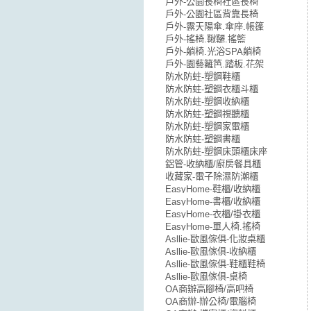
戶外-公園長椅社區長椅
戶外-公園社區背靠長椅
戶外-露天陽傘.傘座.帳篷
戶外-搖椅.鞦韆.搖籃
戶外-躺椅.光浴SPA躺椅
戶外-園藝籬笆.踏板.花架
防水防蛀-塑鋼鞋櫃
防水防蛀-塑鋼衣櫃斗櫃
防水防蛀-塑鋼收納櫃
防水防蛀-塑鋼視聽櫃
防水防蛀-塑鋼家電櫃
防水防蛀-塑鋼書櫃
防水防蛀-塑鋼床頭櫃床座
鋁管-收納櫃/廚房餐具櫃
收藏家-電子除濕防潮櫃
EasyHome-鞋櫃/收納櫃
EasyHome-書櫃/收納櫃
EasyHome-衣櫃/掛衣櫃
EasyHome-單人椅.搖椅
Asllie-歐風傢俱-化妝桌櫃
Asllie-歐風傢俱-收納櫃
Asllie-歐風傢俱-鞋櫃鞋椅
Asllie-歐風傢俱-桌椅
OA商辦高腳椅/高吧椅
OA商辦-辦公椅/電腦椅