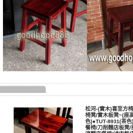
松河-(實木)喜至方
椅凳/實木板凳~(座高4
色)●TUT-8931(
餐椅/刀削麵店板凳/