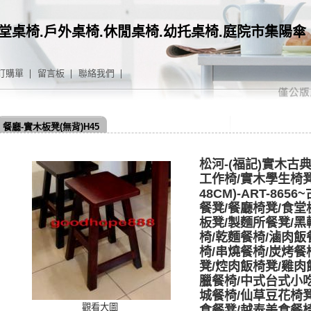
堂桌椅.戶外桌椅.休閒桌椅.幼托桌椅.庭院市集陽傘
訂購單
留言板
聯絡我們
餐廳-實木板凳(無背)H45
松河-(福記)實木古
工作椅/實木學生椅
48CM)-ART-86
餐凳/餐廳椅凳/食堂
板凳/製麵所餐凳/黑
椅/乾麵餐椅/滷肉飯
椅/串燒餐椅/炭烤餐
凳/焢肉飯椅凳/雞肉
臘餐椅/中式台式小
城餐椅/仙草豆花椅
觀看大圖
食餐凳/越泰美食餐