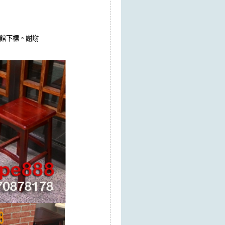
我館下標。謝謝