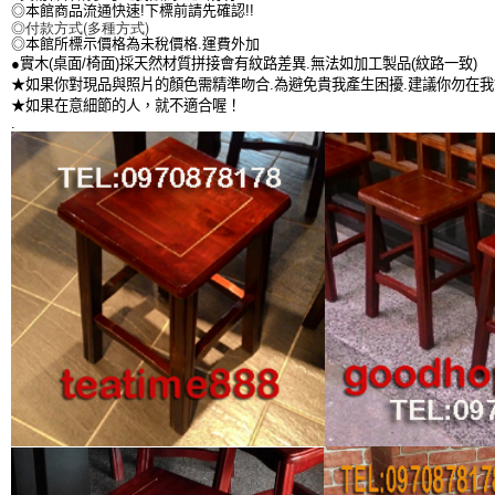
◎本館商品流通快速!下標前請先確認!!
◎付款方式(多種方式)
◎本館所標示價格為未稅價格.運費外加
●實木(桌面/椅面)採天然材質拼接會有紋路差異.無法如加工製品(紋路一致)
★如果你對現品與照片的顏色需精準吻合.為避免貴我產生困擾.建議你勿在
★如果在意細節的人，就不適合喔！
.