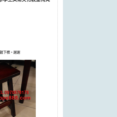
我館下標。謝謝