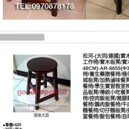
松河-(大同/建國)
工作椅/實木板凳/實
48CM)-AR-8655(
椅/養生藥膳餐椅/桶
城板凳/加熱滷味餐
餐椅/學生實習教室
品板凳/傳統小吃餐
椅/控肉飯板凳/豬腳
餐椅/鵝肉飯餐椅/牛
麵餐椅/切仔麵板凳/
觀看大圖
當餐椅/飯包餐椅/自
●單價=620