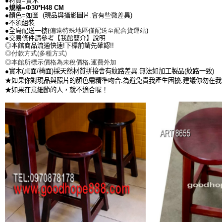
●材質=實木
●規格=Φ30*H48 CM
●顏色=如圖 (現品與攝影圖片.會有些微差異)
●不須組裝
偏遠特殊地區僅配送至配合貨運站
●全島配送一樓(
)
●交易條件請參考【我館簡介】說明
◎本館商品流通快速!下標前請先確認!!
◎付款方式(多種方式)
◎本館所標示價格為未稅價格.運費外加
●實木(桌面/椅面)採天然材質拼接會有紋路差異.無法如加工製品(紋路一致)
★如果你對現品與照片的顏色需精準吻合.為避免貴我產生困擾.建議你勿在
★如果在意細節的人，就不適合喔！