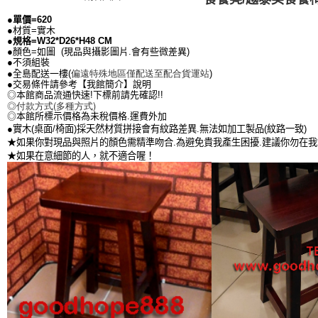
●單價=620
●材質=實木
●規格=
W32*D26*H48 CM
●顏色=如圖 (現品與攝影圖片.會有些微差異)
●不須組裝
偏遠特殊地區僅配送至配合貨運站
●全島配送一樓(
)
●交易條件請參考【我館簡介】說明
◎本館商品流通快速!下標前請先確認!!
◎付款方式(多種方式)
◎本館所標示價格為未稅價格.運費外加
●實木(桌面/椅面)採天然材質拼接會有紋路差異.無法如加工製品(紋路一致)
★如果你對現品與照片的顏色需精準吻合.為避免貴我產生困擾.建議你勿在
★如果在意細節的人，就不適合喔！