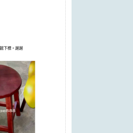
我館下標。謝謝