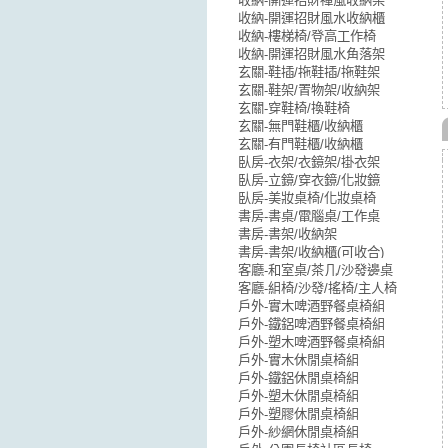
收納-開運招財禪風收納架
收納-開運招財風水收納櫃
收納-樓梯椅/登高工作椅
收納-開運招財風水角落架
玄關-鞋插/拖鞋插/拖鞋架
玄關-鞋架/置物架/收納架
玄關-穿鞋椅/換鞋椅
玄關-無門鞋櫃/收納櫃
玄關-有門鞋櫃/收納櫃
臥房-衣架/衣鏡架/掛衣架
臥房-立鏡/穿衣鏡/化妝鏡
臥房-美妝桌椅/化妝桌椅
書房-書桌/電腦桌/工作桌
書房-書架/收納架
書房-書架/收納櫃(可收合)
客廳-和室桌/茶几/沙發邊桌
客廳-組椅/沙發/搖椅/主人椅
戶外-實木啤酒野餐桌椅組
戶外-鐵鋁啤酒野餐桌椅組
戶外-塑木啤酒野餐桌椅組
戶外-實木休閒桌椅組
戶外-鐵鋁休閒桌椅組
戶外-塑木休閒桌椅組
戶外-塑膠休閒桌椅組
戶外-紗網休閒桌椅組