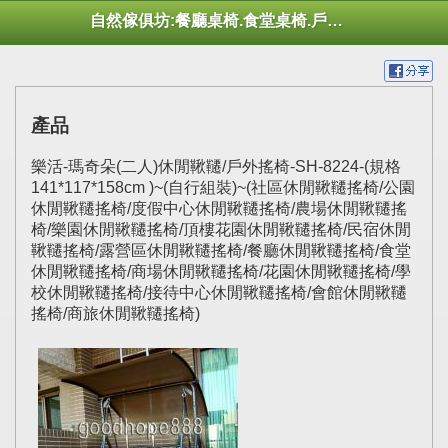
自然傢俱坊:餐廳桌椅.食堂桌椅.戶外桌椅.休閒桌椅.幼托桌椅.庭院市集陽傘
產品
樂活-瑪奇朵(二人)休閒鞦韆/戶外搖椅-SH-8224-(規格
141*117*158cm )~(自行組裝)~(社區休閒鞦韆搖椅/公園
休閒鞦韆搖椅/度假中心休閒鞦韆搖椅/農場休閒鞦韆搖
椅/樂園休閒鞦韆搖椅/頂樓花園休閒鞦韆搖椅/民宿休閒
鞦韆搖椅/露營區休閒鞦韆搖椅/餐廳休閒鞦韆搖椅/食堂
休閒鞦韆搖椅/商場休閒鞦韆搖椅/花園休閒鞦韆搖椅/學
校休閒鞦韆搖椅/接待中心休閒鞦韆搖椅/會館休閒鞦韆
搖椅/商旅休閒鞦韆搖椅)