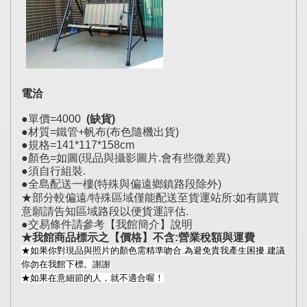
電洽
●單價=4000
(缺貨)
●材質=鐵管+帆布(布色隨機出貨)
●規格=141*117*158cm
●顏色=如圖(現品與攝影圖片.會有些微差異)
●須自行組裝.
●全島配送一樓(特殊與偏遠鄉鎮路段除外)
★部分較偏遠/特殊區域僅能配送至貨運站所:如有購買
意願請告知區域路段以便貨運評估.
●交易條件請參考【我館簡介】說明
★我館商品標示之【價格】不含:營業稅額與運費
★如果你對現品與照片的顏色需精準吻合.為避免貴我產生困擾.建議
你勿在我館下標。謝謝
★如果在意細節的人，就不適合喔！