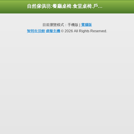
自然傢俱坊:餐廳桌椅.食堂桌椅.戶外桌椅.休閒桌椅.幼托桌椅.庭院市集陽傘
目前瀏覽模式：手機版 |
電腦版
智邦生活館
虛擬主機
© 2026 All Rights Reserved.