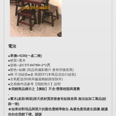
電洽
●單價=4100(一桌二椅)
●材質=實木
●規格=桌
CYT-8479D=
2*2尺
●顏色=如圖 (現品與攝影圖片.會有些微差異)
●椅:不須組裝●桌:簡易DIY(本商品須自行組裝).
●全島配送(特殊與偏遠鄉鎮路段除外)
●交易條件請參考【我館簡介】說明
★我館商品標示之【價格】不含:營業稅額與運費
.
●實木(桌面/椅面)採天然材質拼接會有紋路差異.無法如加工製品(紋
路一致)
★如果你對現品與照片的顏色需精準吻合.為避免貴我產生困擾.建議
你勿在我館下標。謝謝