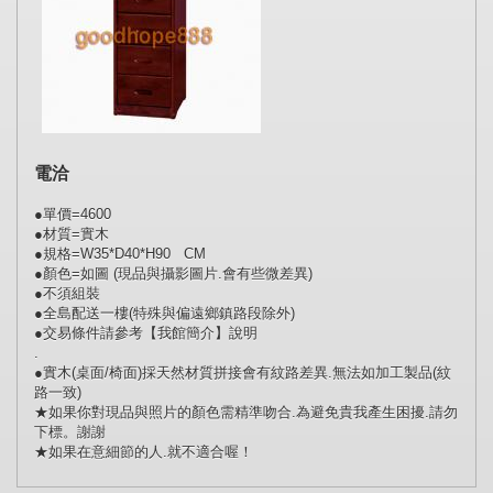
電洽
●單價=4600
●材質=實木
●規格=W35*D40*H90 CM
●顏色=如圖 (現品與攝影圖片.會有些微差異)
●不須組裝
●全島配送一樓(特殊與偏遠鄉鎮路段除外)
●交易條件請參考【我館簡介】說明
.
●實木(桌面/椅面)採天然材質拼接會有紋路差異.無法如加工製品(紋
路一致)
★如果你對現品與照片的顏色需精準吻合.為避免貴我產生困擾.請勿
下標。謝謝
★如果在意細節的人.就不適合喔！