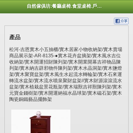
自然傢俱坊:餐廳桌椅.食堂桌椅.戶外桌椅.休閒桌椅.幼托桌椅.庭院市集陽傘
產品
松河-吉恩實木小五抽櫃/實木居家小物收納架/實木賣場
商品展示架-AR-8135-●實木花卉盆摘架/實木風水吉位
收納架/實木開運招財陳列架/實木開業開幕吉祥物品陳
列架/實木納吉辟邪物件陳列架/實木水晶洞架/實木鹽燈
架/實木聚寶盆架/實木風生水起流水轉輪架/實木石來運
轉流水盆架/實木流水噴泉聚財盆架//實木財源滾滾流水
盆架/實木植栽盆景花瓶架/實木瑞獸吉祥獸陳列架/實木
元寶金錢樹架/實木開運納福水晶球架/實木磁石架/實木
陶瓷銅鐵藝品擺飾架