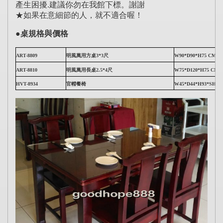
產生困擾.建議你勿在我館下標。謝謝
★如果在意細節的人，就不適合喔！
●桌規格與價格
ART-8809
明風萬用方桌3*3尺
W90*D90*H75 CM
ART-8810
明風萬用長桌2.5*4尺
W75*D120*H75 CM
HVT-8934
官帽餐椅
W45*D44*H93*SH45