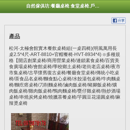
自然傢俱坊:餐廳桌椅.食堂桌椅.戶外桌椅.休閒桌椅.幼托桌椅.庭院市集陽傘
產品
松河-太極會館實木餐飲桌椅組(一桌四椅)(明風萬用長
桌2.5*4尺-ART-8810+官帽餐椅-HVT-8934*4) ⊙多種規
格【開店創業桌椅/商用營業桌椅/連鎖素食桌椅/百貨美
食廣場桌椅/會館桌椅/學校鄉土桌椅/老街老店桌椅/夜市
市集桌椅/古早懷舊復古桌椅/餐廳食堂桌椅/傳統小吃桌
椅/茶食品名桌椅/麵食點心桌椅/水餃湯包桌椅/牛肉麵桌
椅/麵疙瘩桌椅/刀削麵桌椅/滷肉飯桌椅/豬腳飯桌椅/爌
肉飯桌椅/雞肉飯桌椅/鴨肉麵桌椅/甕仔雞桌椅/熱炒酒場
桌椅/串燒炭烤桌椅/燒臘茶餐桌椅/芋圓豆花湯圓桌椅/麻
辣燙桌椅