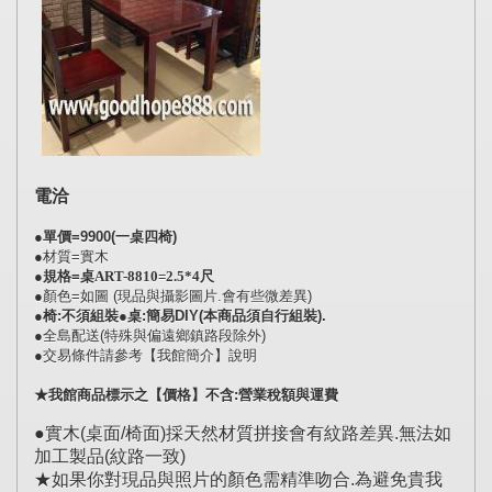
電洽
●單價=9900(一桌四椅)
●材質=實木
●規格=桌
ART-8810=
2.5*4尺
●顏色=如圖 (現品與攝影圖片.會有些微差異)
●椅:不須組裝●桌:簡易DIY(本商品須自行組裝).
●全島配送(特殊與偏遠鄉鎮路段除外)
●交易條件請參考【我館簡介】說明
★我館商品標示之【價格】不含:營業稅額與運費
●實木(桌面/椅面)採天然材質拼接會有紋路差異.無法如
加工製品(紋路一致)
★如果你對現品與照片的顏色需精準吻合.為避免貴我