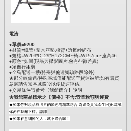
電洽
●單價=9200
●材質=鐵管+塑木座墊.椅背+透氣紗網布
●規格=W203*D129*H172CM.~椅=W157cm~座高46
●顏色=如圖(現品與攝影圖片.會有些微差異)
●須自行組裝.
●全島配送一樓(特殊與偏遠鄉鎮路段除外)
★部分較偏遠/特殊區域僅能配送至貨運站所:如有購買
意願請告知區域路段以便貨運評估.
●交易條件請參考【我館簡介】說明
★我館商品標示之【價格】不含:營業稅額與運費
★如果你對現品與照片的顏色需精準吻合.為避免貴我產生困擾.建議
你勿在我館下標。謝謝
★如果在意細節的人，就不適合喔！