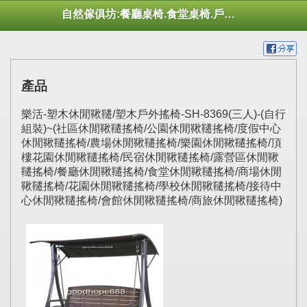
自然傢俱坊:餐廳桌椅.食堂桌椅.戶外桌椅.休閒桌椅.幼托桌椅.庭院市集陽傘
產品
樂活-塑木休閒鞦韆/塑木戶外搖椅-SH-8369(三人)-(自行
組裝)~(社區休閒鞦韆搖椅/公園休閒鞦韆搖椅/度假中心
休閒鞦韆搖椅/農場休閒鞦韆搖椅/樂園休閒鞦韆搖椅/頂
樓花園休閒鞦韆搖椅/民宿休閒鞦韆搖椅/露營區休閒鞦
韆搖椅/餐廳休閒鞦韆搖椅/食堂休閒鞦韆搖椅/商場休閒
鞦韆搖椅/花園休閒鞦韆搖椅/學校休閒鞦韆搖椅/接待中
心休閒鞦韆搖椅/會館休閒鞦韆搖椅/商旅休閒鞦韆搖椅)