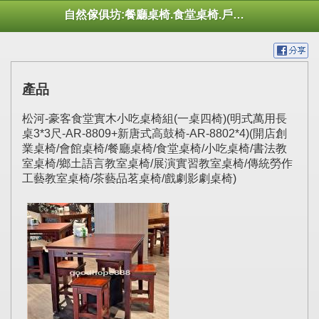
自然傢俱坊:餐廳桌椅.食堂桌椅.戶外桌椅.休閒桌椅.幼托桌椅.庭院市集陽傘
產品
松河-豪客食堂實木小吃桌椅組(一桌四椅)(明式萬用長
桌3*3尺-AR-8809+新唐式高鼓椅-AR-8802*4)(開店創
業桌椅/會館桌椅/餐廳桌椅/食堂桌椅/小吃桌椅/書法教
室桌椅/鄉土語言教室桌椅/展演實習教室桌椅/傳統勞作
工藝教室桌椅/茶藝品茗桌椅/戲劇影劇桌椅)