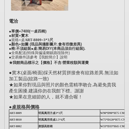
電洽
●單價=7400(一桌四椅)
●材質=實木
●規格=桌
ART-8809=3
*3尺
●顏色=如圖 (現品與攝影圖片.會有些微差異)
●椅:不須組裝●桌:簡易DIY(本商品須自行組裝).
●全島配送(特殊與偏遠鄉鎮路段除外)
●交易條件請參考【我館簡介】說明
★我館商品標示之【價格】不含:營業稅額與運費
●實木(桌面/椅面)採天然材質拼接會有紋路差異.無法如
加工製品(紋路一致)
★如果你對現品與照片的顏色需精準吻合.為避免貴我
產生困擾.建議你勿在我館下標。謝謝
★如果在意細節的人，就不適合喔！
●桌規格與價格
ART-8809
明風萬用方桌3*3尺
W90*D90*H75 CM
ART-8810
明風萬用長桌2.5*4尺
W75*D120*H75 CM
ART-8802
唐韻高鼓椅
W33*D33*H45 CM