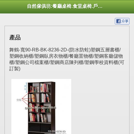
自然傢俱坊:餐廳桌椅.食堂桌椅.戶外桌椅.休閒桌椅.幼托桌椅.庭院市集陽傘
產品
舞鶴-寬90-RB-BK-8236-2D-(防水防蛀)塑鋼五層書櫃/
塑鋼收納櫃/塑鋼臥房衣物櫃/餐廳置物櫃/塑鋼客廳儲物
櫃/塑鋼公司檔案櫃/塑鋼商店陳列櫃/塑鋼學校資料櫃(可
訂製)