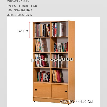
#具絕緣性，不導電。
#無毒性，不怕酸鹼，不銹蝕。
#塑材可回收再處理利用。
#不怕水.不怕蟲.不腐蝕。