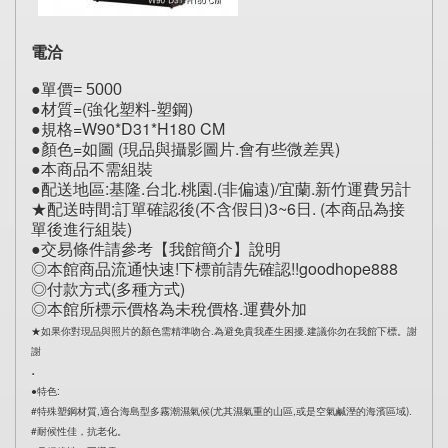
電洽
●單價= 5000
●材質=(強化塑料-塑鋼)
●規格=W90*D31*H180 CM
●顏色=如圖 (現品與攝影圖片.會有些微差異)
●本商品不需組裝
●配送地區:基隆.台北.桃園.(非偏遠)/宜蘭.新竹運費另計
★配送時間:訂單確認後(不含假日)3~6日. (本商品為接
單後進行組裝)
●交易條件請參考【我館簡介】說明
◎本館商品流通快速!下標前請先確認!!goodhope888
◎付款方式(多種方式)
◎本館所標示價格為未稅價格.運費外加
★如果你對現品與照片的顏色需精準吻合.為避免貴我產生困擾.建議你勿在我館下標。謝
謝
.
●特色:
#特殊塑鋼材質,適合海島型多霧潮濕氣候(尤其濕氣重的山區,或是空氣鹹溼的海濱區域).
#耐候性佳，抗老化。