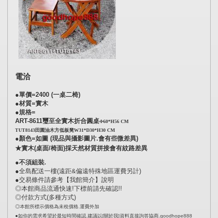
電洽
●單價=2400 (一桌二椅)
●材質=實木
●規格=
ART-8611璽至全實木折合圓桌
Φ60*H56 CM
TUT8143田園油木方低板凳W31*D30*H30 CM
●顏色=如圖 (現品與攝影圖片.會有些微差異)
★實木(桌面/椅面)採天然材質拼接會有紋路差異
●不須組裝.
●全島配送一樓(遠距&偏遠特殊地區運費另計)
●交易條件請參考【我館簡介】說明
◎本館商品流通快速!下標前請先確認!!
◎付款方式(多種方式)
◎本館所標示價格為未稅價格.運費外加
●如你的需求希望於最短時間確認.建議以[關於我]資料直接詢答協商.goodhope888