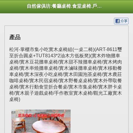
自然傢俱坊:餐廳桌椅.食堂桌椅.戶外桌椅.休閒桌椅.幼托桌椅.庭院市集陽傘
產品
松河-掌櫃市集小吃實木桌椅組(一桌二椅)(ART-8611璽
至折合圓桌+TUT8143*2油木方低板凳)(實木炸物攤車
桌椅/實木豆花攤車桌椅/實木甜不辣攤車桌椅/實木烤肉
桌椅/實木串燒攤車桌椅/實木滷味攤車桌椅/實木移動餐
車桌椅/實木深夜小吃桌椅/實木田園泡茶桌椅/實木農莊
咖啡桌椅/實木民宿桌椅/實木野餐桌桌椅/實木外帶取餐
桌椅/實木行動食堂折合餐桌/實木市集桌椅/實木胖卡桌
椅/實木親子遊戲桌椅/手作教室實木桌椅/觀光工廠實木
桌椅)