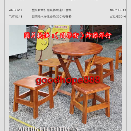
ART-8611
璽至實木折合圓桌/餐桌/工作桌
Φ60*H56 CM
TUT-8143
田園油木方低板凳(30CM)/餐椅
W31*D30*H30 