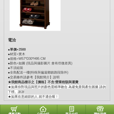
電洽
●單價=3500
●材質=實木
●規格=W57*D30*H95 CM
●顏色=如圖 (現品與攝影圖片.會有些微差異)
●不須組裝
●全島配送一樓(特殊與偏遠鄉鎮路段除外)
●交易條件請參考【我館簡介】說明
★我館商品標示之【價格】不含:營業稅額與運費
★如果你對現品與照片的顏色需精準吻合.為避免貴我產生困擾.請勿
下標。謝謝
★如果在意細節的人.就不適合喔！
優惠活動
公司介紹
商品介紹
聯絡我們