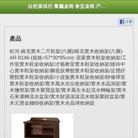
自然傢俱坊:餐廳桌椅.食堂桌椅.戶外桌椅.休閒桌椅.幼托桌椅.庭院市集陽傘
產品
松河-維克實木二尺鞋架(六層)/維克實木收納架(六層)-
AR-8146-(規格=57*30*95cm)~居家實木鞋架收納架/工
作室實木鞋架收納架/才藝教室實木鞋架收納架/接待中
心實木鞋架收納架/腳底按摩館實木鞋架收納架/足體紓
壓館實木鞋架收納架/小資族實木鞋架收納架/靜修禪室
實木鞋架收納架/實木風水吉位收納架/實木水晶洞架/實
木鹽燈架/實木聚寶盆架/實木風生水起流水轉輪架/實木
石來運轉流水盆架/實木財源滾滾流水噴泉聚財盆架/實
木元寶金錢樹收納架/實木水晶球收納架