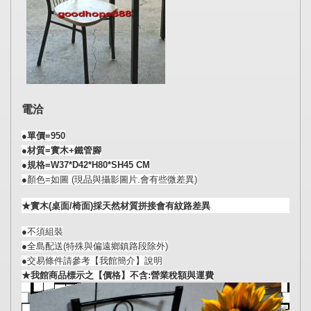
電洽
●單價=
950
●材質=實木+鐵管腳
●規格=W37*D42*H80*SH45 CM
●顏色=如圖 (現品與攝影圖片.會有些微差異)
★實木(桌面/椅面)採天然材質拼接會有紋路差異
●不須組裝
●全島配送(特殊與偏遠鄉鎮路段除外)
●交易條件請參考【我館簡介】說明
★我館商品標示之【價格】不含:營業稅額與運費