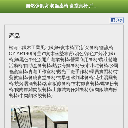
自然傢俱坊:餐廳桌椅.食堂桌椅.戶外桌椅.休閒桌椅.幼托桌椅.庭院市集陽傘
產品
松河-<鐵木工業風>(鐵腳+實木椅面)新榮餐椅/會議椅
OY-AR140(可疊)□實木坐墊靠背(淺色/深色)□烤漆(鐵)
椅腳(黑色/銀色)(開店創業餐椅/營業商用餐椅/農莊營地
活動椅/自助盒餐餐椅/熱炒海鮮餐椅/夜市小吃餐椅/公司
會議室椅/青創工作室椅/觀光工廠手作椅/學員實習椅/才
藝教室椅/餐廳食堂餐椅/古早刨冰剉冰餐椅/花生湯圓餐
椅/燒烤居酒餐椅/客家粄條餐椅/眷村麵食餐椅/螺絲粉餐
椅/鴨肉麵雞肉飯餐椅/土雞城筒仔雞餐椅/滷肉飯爌肉飯
餐椅/牛肉麵水餃餐椅)