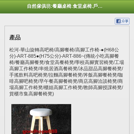
自然傢俱坊:餐廳桌椅.食堂桌椅.戶外桌椅.休閒桌椅.幼托桌椅.庭院市集陽傘
產品
松河-華山旋轉高吧椅/高腳餐椅/高腳工作椅-●(H68公
分)-ART-885●(H75公分)-ART-886~(傳統小吃高腳餐
椅/餐廳高腳餐凳/食堂高餐椅凳/學校高腳實習椅凳/工場
高腳工作椅凳/串燒居酒高餐椅凳/冰品甜品高腳餐椅凳/
手搖飲料高吧椅凳/拉麵高腳餐椅凳/丼飯高腳餐椅凳/咖
啡高腳吧椅凳/早午餐高腳餐椅凳/商店高腳洽談椅凳/商
場高腳工作椅凳/櫃姐高腳工作椅凳/教師高腳授課椅凳/
貨櫃市集高腳餐椅凳)