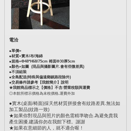
電洽
●單價=
●材質=實木/布/海綿
●規格
=
Φ48*H68/75
cm
椅面Φ30厚5cm
●顏色=如圖 (現品與攝影圖片.會有些微差異)
●不須組裝
●全島配送(特殊與偏遠鄉鎮路段除外)
●交易條件請參考【我館簡介】說明
★我館商品標示之【價格】不含:營業稅額與運費
◎本館所標示價格為未稅價格.運費外加
●實木(桌面/椅面)採天然材質拼接會有紋路差異.無法如
加工製品(紋路一致)
★如果你對現品與照片的顏色需精準吻合.為避免貴我
產生困擾.建議你勿在我館下標。謝謝
★如果在意細節的人，就不適合喔！