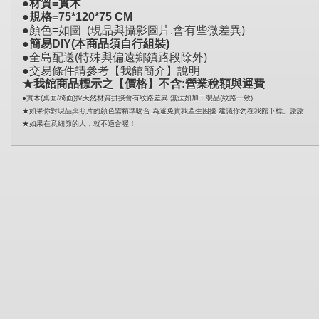
●材質=實木
●規格=75*120*75 CM
●顏色=如圖 (現品與攝影圖片.會有些微差異)
●簡易DIY(本商品須自行組裝)
●全島配送(特殊與偏遠鄉鎮路段除外)
●交易條件請參考【我館簡介】說明
★我館商品標示之【價格】不含:營業稅額與運費
●實木(桌面/椅面)採天然材質拼接會有紋路差異.無法如加工製品(紋路一致)
★如果你對現品與照片的顏色需精準吻合.為避免貴我產生困擾.建議你勿在我館下標。謝謝
★如果在意細節的人，就不適合喔！