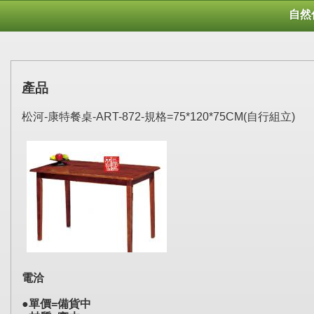
自然
產品
松河-康特餐桌-ART-872-規格=75*120*75CM(自行組立)
電洽
●單價=備貨中