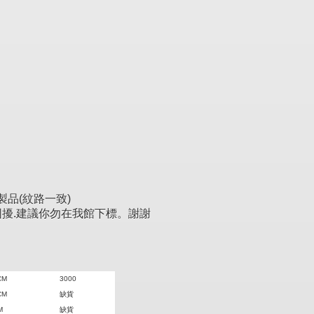
製品(紋路一致)
擾.建議你勿在我館下標。謝謝
CM
3000
CM
缺貨
M
缺貨