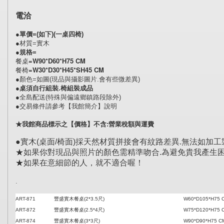
電洽
●單價=(如下)(一桌四椅)
●材質=實木
●規格=
餐桌=W90*D60*H75 CM 
餐椅=W30*D30*H45*SH45 CM 
●顏色=如圖(現品與攝影圖片.會有些微差異)
●桌須自行組裝.椅組裝成品
●全島配送(特殊與偏遠鄉鎮路段除外)
●交易條件請參考【我館簡介】說明
★我館商品標示之【價格】不含:營業稅額與運費
●實木(桌面/椅面)採天然材質拼接會有紋路差異.無法如加工
★如果你對現品與照片的顏色需精準吻合.為避免貴我產生困
★如果在意細節的人，就不適合喔！
.
ART-871
豐盛實木餐桌(2*3.5尺)
W60*D105*H75 
ART-872
豐盛實木餐桌(2.5*4尺)
W75*D120*H75 
ART-874
豐盛實木餐桌(3*3尺)
W90*D90*H75 C