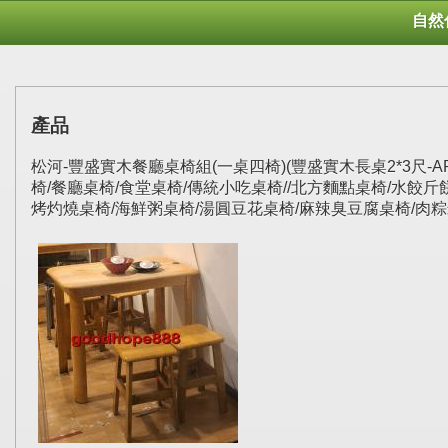
自然
產品
松河-豐盛實木餐廳桌椅組(一桌四椅)(豐盛實木長桌2*3尺-AR
椅/餐廳桌椅/食堂桌椅/傳統小吃桌椅//北方麵點桌椅/水餃
烤灼燒桌椅/海鮮粥桌椅/湯圓豆花桌椅/麻辣臭豆腐桌椅/肉