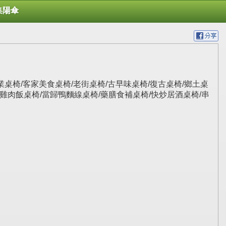
集陽傘
椅/營業桌椅/客家美食桌椅/老街桌椅/古早味桌椅/復古桌椅/鄉土桌
火雞肉飯桌椅/當歸鴨麵線桌椅/藥膳食補桌椅/快炒居酒桌椅/串