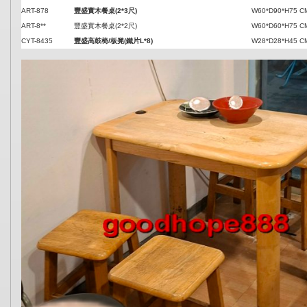
ART-878
豐盛實木餐桌(2*3尺)
W60*D90*H75 C
ART-8**
豐盛實木餐桌(2*2尺)
W60*D60*H75 C
CYT-8435
豐盛高鼓椅/板凳(鐵片L*8)
W28*D28*H45 C