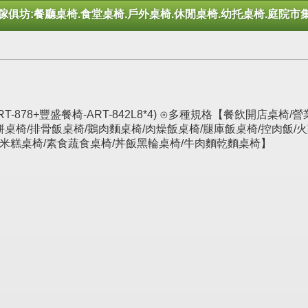
傢俱坊:餐廳桌椅.食堂桌椅.戶外桌椅.休閒桌椅.幼托桌椅.庭院市
T-878+豐盛餐椅-ART-842L8*4) ⊙多種規格【餐飲開店桌
斤餅桌椅/排骨飯桌椅/鵝肉麵桌椅/肉燥飯桌椅/腿庫飯桌椅/控肉飯/
粽米糕桌椅/素食蔬食桌椅/丼飯黑輪桌椅/牛肉麵乾麵桌椅】