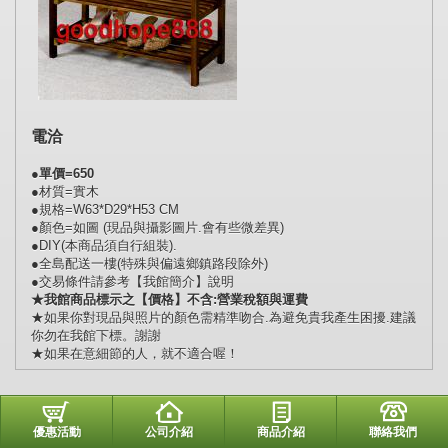
電洽
●單價=650
●材質=實木
●規格=W63*D29*H53 CM
●顏色=如圖 (現品與攝影圖片.會有些微差異)
●DIY(本商品須自行組裝).
●全島配送一樓(特殊與偏遠鄉鎮路段除外)
●交易條件請參考【我館簡介】說明
★我館商品標示之【價格】不含:營業稅額與運費
★
如果你對現品與照片的顏色需精準吻合.為避免貴我產生困擾.建議
你勿在我館下標。謝謝
★
如果在意細節的人，就不適合喔！
優惠活動
公司介紹
商品介紹
聯絡我們