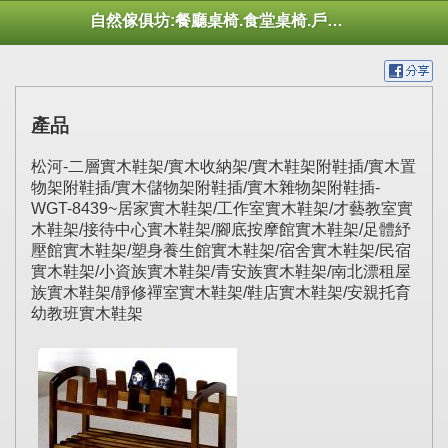
自然傢俱坊:餐廳桌椅.食堂桌椅.戶外桌椅.休閒桌椅.幼托桌椅.庭院市集陽傘
產品
松河-二層實木鞋架/實木收納架/實木鞋架附鞋插/實木置
物架附鞋插/實木儲物架附鞋插/實木雜物架附鞋插-
WGT-8439~居家實木鞋架/工作室實木鞋架/才藝教室實
木鞋架/接待中心實木鞋架/腳底按摩館實木鞋架/足體紓
壓館實木鞋架/塑身養生館實木鞋架/宿舍實木鞋架/民宿
實木鞋架/小資族實木鞋架/青安族實木鞋架/南北漂租屋
族實木鞋架/靜修禪室實木鞋架/鞋店實木鞋架/安親托育
幼教班實木鞋架