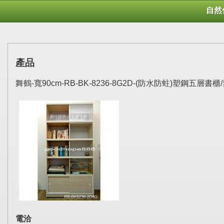
自然
產品
舞鶴-寬90cm-RB-BK-8236-8G2D-(防水防蛀)塑
電洽