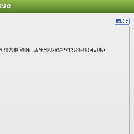
集陽傘
塑鋼公司檔案櫃/塑鋼商店陳列櫃/塑鋼學校資料櫃(可訂製)