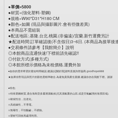
●單價=5800
●材質=(強化塑料-塑鋼) 
●規格=W90*D31*H180 CM 
●顏色=如圖 (現品與攝影圖片.會有些微差異) 
●本商品不需組裝 
●配送地區:.基隆.台北.桃園.(非偏遠)/宜蘭.新竹運費另計 
★配送時間:訂單確認後(不含假日)3~6日. (本商品為接單後進
●交易條件請參考【我館簡介】說明 
◎本館商品流通快速!下標前請先確認!! 
◎付款方式(多種方式) 
◎本館所標示價格為未稅價格.運費外加 
●如你的需求希望於最短時間確認.建議以[關於我]資料直接詢答協商.goodhope888 
★如果你對現品與照片的顏色需精準吻合.為避免貴我產生困擾.建議你勿在我館下標。謝謝
●特色:
⊙特殊塑鋼材質,適合海島型多霧潮濕氣候(尤其濕氣重的山區,或是空氣鹹溼的海濱區域).
⊙耐候性佳，抗老化。
⊙具絕緣性，不導電。
⊙無毒性，不怕酸鹼，不銹蝕。
⊙塑材可回收再處理利用。