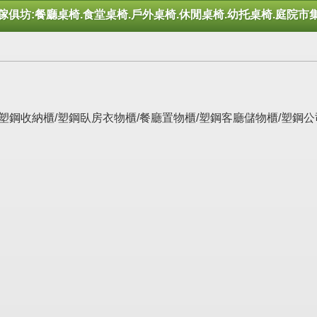
傢俱坊:餐廳桌椅.食堂桌椅.戶外桌椅.休閒桌椅.幼托桌椅.庭院市
鋼五層書櫃/塑鋼收納櫃/塑鋼臥房衣物櫃/餐廳置物櫃/塑鋼客廳儲物櫃/