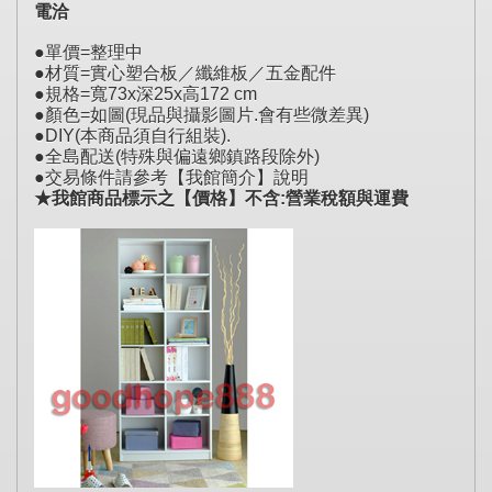
電洽
●單價=整理中
●材質=
實心塑合板／纖維板／五金配件
●規格=寬73x深25x高172 cm
●顏色=如圖(現品與攝影圖片.會有些微差異)
●DIY(本商品須自行組裝).
●全島配送(特殊與偏遠鄉鎮路段除外)
●交易條件請參考【我館簡介】說明
★我館商品標示之【價格】不含:營業稅額與運費