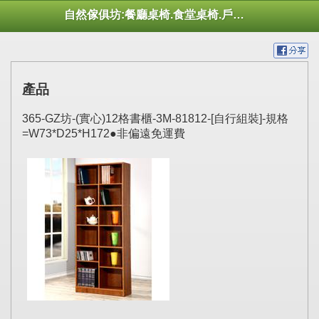
自然傢俱坊:餐廳桌椅.食堂桌椅.戶外桌椅.休閒桌椅.幼托桌椅.庭院市集陽傘
產品
365-GZ坊-(實心)12格書櫃-3M-81812-[自行組裝]-規格
=W73*D25*H172●非偏遠免運費