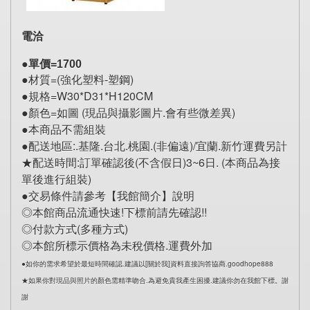
電洽
●單價=1700
●材質=(強化塑料-塑鋼) 
●規格=W30*D31*H120CM 
●顏色=如圖 (現品與攝影圖片.會有些微差異) 
●本商品不需組裝 
●配送地區:.基隆.台北.桃園.(非偏遠)/宜蘭.新竹運費另計 
★配送時間:訂單確認後(不含假日)3~6日. (本商品為接
單後進行組裝) 
●交易條件請參考【我館簡介】說明 
◎本館商品流通快速!下標前請先確認!! 
◎付款方式(多種方式) 
◎本館所標示價格為未稅價格.運費外加 
●如你的需求希望於最短時間確認.建議以[關於我]資料直接詢答協商.goodhope888 
★如果你對現品與照片的顏色需精準吻合.為避免貴我產生困擾.建議你勿在我館下標。謝
謝