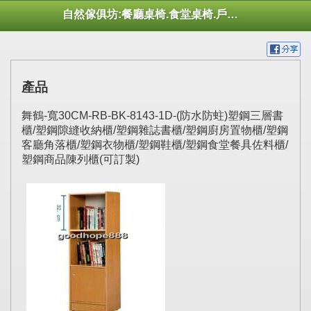
自然傢俱坊:餐廳桌椅.食堂桌椅.戶外桌椅.休閒桌椅.幼托桌椅.庭院市集陽傘
產品
舞鶴-寬30CM-RB-BK-8143-1D-(防水防蛀)塑鋼三層書
櫃/塑鋼隙縫收納櫃/塑鋼雜誌書櫃/塑鋼廚房置物櫃/塑鋼
客廳角落櫃/塑鋼衣物櫃/塑鋼鞋櫃/塑鋼食堂餐具佐料櫃/
塑鋼商品陳列櫃(可訂製)