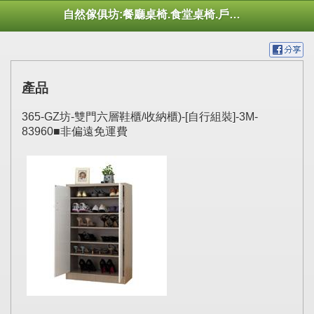
自然傢俱坊:餐廳桌椅.食堂桌椅.戶外桌椅.休閒桌椅.幼托桌椅.庭院市集陽傘
產品
365-GZ坊-雙門六層鞋櫃/收納櫃)-[自行組裝]-3M-
83960■非偏遠免運費