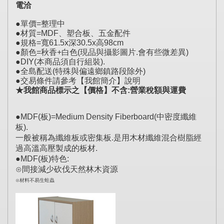
電洽
●單價=整理中
●材質=MDF、塑合板、五金配件
●規格=寬61.5x深30.5x高98cm
●顏色=秋香+白色(現品與攝影圖片.會有些微差異)
●DIY(本商品須自行組裝).
●全島配送(特殊與偏遠鄉鎮路段除外)
●交易條件請參考【我館簡介】說明
★我館商品標示之【價格】不含:營業稅額與運費
●MDF(板)=Medium Density Fiberboard(中密度纖維
板).
一般被稱為纖維板或密集板.是用木材纖維混合樹脂經
過高溫高壓製成的板材.
●MDF(板)特色:
⊙間接減少砍伐天然林木資源
⊙材料不易生蛀蟲