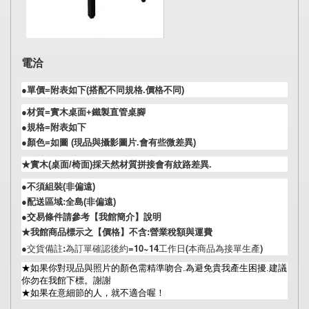
電洽
●單價=附表如下(搭配不同規格.價格不同)
●材質=實木桌面+鐵製直管桌腳
●規格=附表如下
●顏色=如圖 (現品與攝影圖片.會有些微差異)
★實木(桌面/椅面)採天然材質拼接會有紋路差異.
●不須組裝(非偏遠)
●配送區域
:全島
(非偏遠)
●交易條件請參考【我館簡介】說明
★我館商品標示之【價格】不含:營業稅額與運費
●交貨備註:為訂單確認後約=10~14工作日(本商品為接單生產)
★如果你對現品與照片的顏色需精準吻合.為避免貴我產生困擾.建議
你勿在我館下標。謝謝
★如果在意細節的人，就不適合喔！