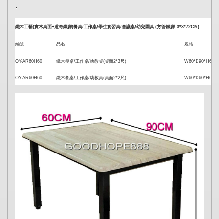
.
鐵木工藝(實木桌面+道奇鐵腳)餐桌/工作桌/學生實習桌/會議桌/幼兒園桌 (方管鐵腳=3*3*72CM)
編號
品名
規格
OY-AR60H60
鐵木餐桌/工作桌/幼教桌(桌面2*3尺)
W60*D90*H60C
OY-AR60H60
鐵木餐桌/工作桌/幼教桌(桌面2*2尺)
W60*D60*H60C