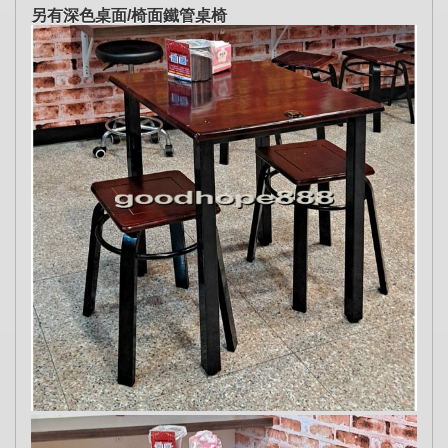
另有深色桌面/椅面鐵管桌椅