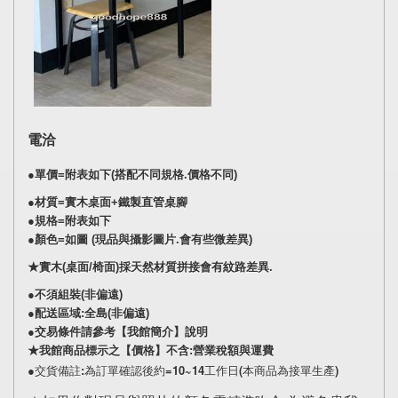
電洽
●單價=附表如下(搭配不同規格.價格不同)
●材質=實木桌面+鐵製直管桌腳
●規格=附表如下
●顏色=如圖 (現品與攝影圖片.會有些微差異)
★實木(桌面/椅面)採天然材質拼接會有紋路差異.
●不須組裝(非偏遠)
●配送區域
:全島
(非偏遠)
●交易條件請參考【我館簡介】說明
★我館商品標示之【價格】不含:營業稅額與運費
●交貨備註:為訂單確認後約=10~14工作日(本商品為接單生產)