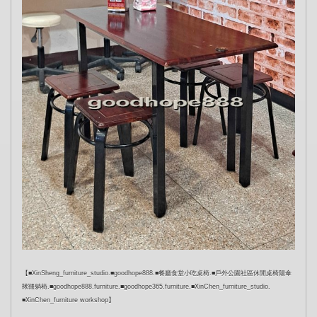
【■XinSheng_furniture_studio.■goodhope888.■餐廳食堂小吃桌椅.■戶外公園社區休閒桌椅陽傘
鞦韆躺椅.■goodhope888.furniture.■goodhope365.furniture.■XinChen_furniture_studio.
■XinChen_furniture workshop】