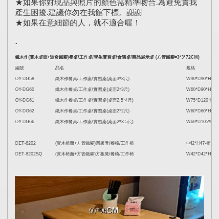
★如果你對現品與照片的顏色需精準吻合.為避免貴我
產生困擾.建議你勿在我館下標。謝謝
★如果在意細節的人，就不適合喔！
.
鐵木作(實木桌面+道奇鐵腳)餐桌/工作桌/學生實習桌/會議桌/商品展示桌 (方管鐵腳=3*3*72CM)
編號
品名
規格
OY-DG58
鐵木作餐桌/工作桌/實習桌(桌面3*3尺)
W90*D90*H75
OY-DG60
鐵木作餐桌/工作桌/實習桌(桌面2*3尺)
W60*D90*H75
OY-DG61
鐵木作餐桌/工作桌/實習桌(桌面2.5*4尺)
W75*D120*H7
OY-DG62
鐵木作餐桌/工作桌/實習桌(桌面2*2尺)
W60*D60*H75
OY-DG66
鐵木作餐桌/工作桌/實習桌(桌面2*3.5尺)
W60*D105*H7
DET-8202
(實木椅面+方管鐵腳)圓板凳/餐椅/工作椅
Φ42*H47-椅面Φ
DET-8202SQ
(實木椅面+方管鐵腳)方板凳/餐椅/工作椅
W42*D42*H47