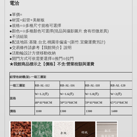
電洽
●單價=
●材質=鋁管+美耐板
●規格=⊙多種尺寸規格可選擇
●顏色=⊙多種顏色可選擇(現品與攝影圖片.會有些微差異)
●不須組裝
●配送地區:基隆.台北.桃園非偏遠~(新竹.宜蘭運費另計)
●交易條件請參考【我館簡介】說明
●活動輪設計方便移動收納
●開門方式可依需要選擇⊙推門⊙拉門
★我館商品標示之【價格】不含:營業稅額與運費
鋁管收納櫃(架)-一箱三層架
一箱三層架
RB-AL-112
RB-AL-116
RB-AL-118
RB-AL-120
W=1.2(尺)
W=1.6(尺)
W=1.8(尺)
W=2(尺)
規格
40*41*84CM
50*51*84CM
59*41*84CM
65*51*84CM
價格
1100
1300
1300
1400