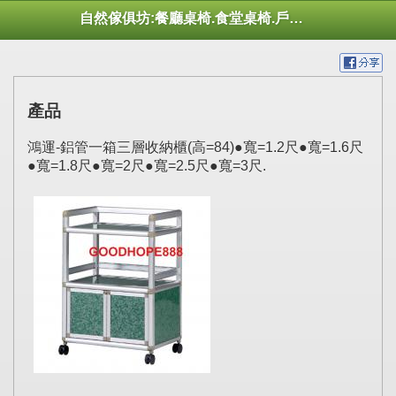
自然傢俱坊:餐廳桌椅.食堂桌椅.戶外桌椅.休閒桌椅.幼托桌椅.庭院市集陽傘
產品
鴻運-鋁管一箱三層收納櫃(高=84)●寬=1.2尺●寬=1.6尺
●寬=1.8尺●寬=2尺●寬=2.5尺●寬=3尺.