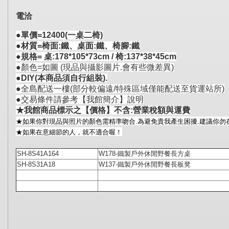
電洽
●單價=12400(一桌二椅)
●材質=椅面:鐵、桌面:鐵、椅腳:鐵
●規格= 桌:178*105*73cm / 椅:137*38*45cm
●顏色=如圖 (現品與攝影圖片.會有些微差異)
●DIY(本商品須自行組裝).
●全島配送一樓(
部分較偏遠/特殊區域僅能配送至貨運站所
)
●交易條件請參考【我館簡介】說明
★我館商品標示之【價格】不含:營業稅額與運費
★如果你對現品與照片的顏色需精準吻合.為避免貴我產生困擾.建議你勿
★如果在意細節的人，就不適合喔！
SH-8S41A164
W178-鐵製戶外休閒野餐長方桌
SH-8S31A18
W137-鐵製戶外休閒野餐長板凳