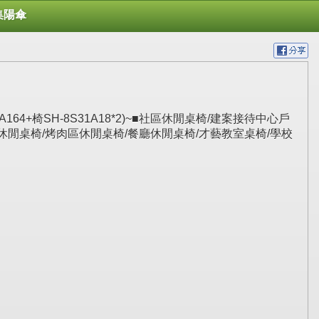
集陽傘
64+椅SH-8S31A18*2)~■社區休閒桌椅/建案接待中心戶
休閒桌椅/烤肉區休閒桌椅/餐廳休閒桌椅/才藝教室桌椅/學校