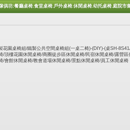
傢俱坊:餐廳桌椅.食堂桌椅.戶外桌椅.休閒桌椅.幼托桌椅.庭院市
桌椅組/鐵製公共空間桌椅組(一桌二椅)-(DIY)-(桌SH-8S41A1
椅/頂樓花園休閒桌椅/商圈徒步區休閒桌椅/民宿休閒桌椅/露營區
椅/會館休閒桌椅/教會道場休閒桌椅/景點休閒桌椅/員工休閒桌椅