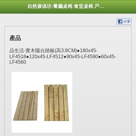
自然傢俱坊:餐廳桌椅.食堂桌椅.戶外桌椅.休閒桌椅.幼托桌椅.庭院市集陽傘
產品
品生活-實木陽台踏板(高3.8CM)●180x45-
LF4518●120x45-LF4512●90x45-LF4590●60x45-
LF4560