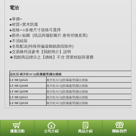
電洽
●單價=
●材質=實木防腐
●規格=⊙多種尺寸規格可選擇
●顏色=如圖 (現品與攝影圖片.會有些微差異)
●不須組裝
●全島配送(特殊與偏遠鄉鎮路段除外)
●交易條件請參考【我館簡介】說明
★我館商品標示之【價格】不含:營業稅額與運費
品生活-南方松ACQ(防腐處理)陽台踏板
LF-MCQ4545
南方松ACQ(防腐處理)陽台踏板
45
LF-MCQ4560
南方松ACQ(防腐處理)陽台踏板
45
LF-MCQ4590
南方松ACQ(防腐處理)陽台踏板
45
LF-MCQ4512
南方松ACQ(防腐處理)陽台踏板
45
LF-MCQ4518
南方松ACQ(防腐處理)陽台踏板
45
優惠活動
公司介紹
商品介紹
聯絡我們