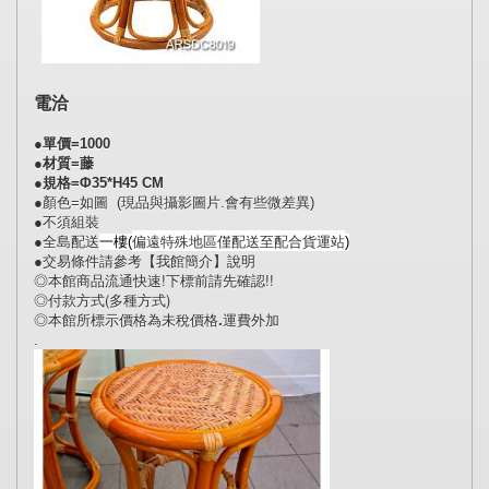
電洽
●單價=1000
●材質=藤
●規格=
Φ35*H45 CM
●顏色=如圖 (現品與攝影圖片.會有些微差異)
●不須組裝
●全島配送
偏遠特殊地區僅配送至配合貨運站
一樓(
)
●交易條件請參考【我館簡介】說明 
◎本館商品流通快速!下標前請先確認!!
◎付款方式(多種方式)
◎本館所標示價格為未稅價格.運費外加
.