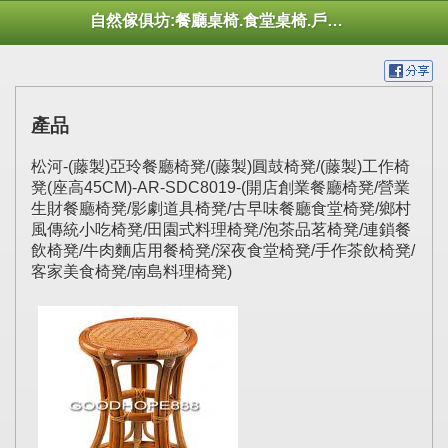
自然傢俱坊:餐廳桌椅.食堂桌椅.戶外桌椅.休閒桌椅.幼托桌椅.庭院市集陽傘
產品
松河-(藤製)亞玲餐廳椅凳/(藤製)圓鼓椅凳/(藤製)工作椅
凳(座高45CM)-AR-SDC8019-(開店創業餐廳椅凳/營業
生財餐廳椅凳/影劇道具椅凳/古早味餐廳食堂椅凳/鄉村
風傳統小吃椅凳/田園式料理椅凳/泡茶品茗椅凳/連鎖餐
飲椅凳/牛肉麵店用餐椅凳/深夜食堂椅凳/手作茶飲椅凳/
客家美食椅凳/南島料理椅凳)