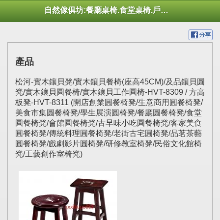
自然傢俱坊:餐廳桌椅.食堂桌椅.戶外桌椅.休閒桌椅.幼托桌椅.庭院市集陽傘
產品
松河-實木鑲貝凳/實木鑲貝餐椅(座高45CM)/及品鑲貝圓
凳/實木鑲貝圓餐椅/實木鑲貝工作圓椅-HVT-8309 / 方高
板凳-HVT-8311 (開店創業圓餐椅凳/生意商用圓餐椅凳/
美食市集圓餐椅凳/學生展演圓椅凳/餐廳圓餐椅凳/食堂
圓餐椅凳/會館圓餐椅凳/古早味小吃圓餐椅凳/客家美食
圓餐椅凳/傳統料理圓餐椅凳/老街古宅圓椅凳/品茗茶藝
圓餐椅凳/戲劇影片圓椅凳/研修教室椅凳/民俗文化館椅
凳/工藝創作室椅凳)