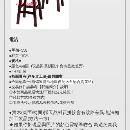
電洽
●單價=550
●材質=實木
●規格=
●顏色=如圖 (現品與攝影圖片.會有些微差異)
●不須組裝
●椅面覆有(經多道工法)鑲貝圖案
●全島配送一樓(
偏遠特殊地區僅配送至配合貨運站
) 
●交易條件請參考【我館簡介】說明 
◎本館商品流通快速!下標前請先確認!!
◎付款方式(多種方式)
◎本館所標示價格為未稅價格.運費外加
●實木(桌面/椅面)採天然材質拼接會有紋路差異.無法如
加工製品(紋路一致)
★如果你對現品與照片的顏色需精準吻合.為避免貴我