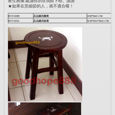
產生困擾.建議你勿在我館下標。謝謝
★如果在意細節的人，就不適合喔！
HVT-8309
及品鑲貝圓凳
Φ30*H45 CM
HVT-8311
及品鑲貝板凳
W30*D21*H45 CM