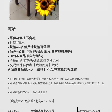
電洽
●單價=(價格不含椅)
●
材質=實木
●規格=⊙多種尺寸規格可選擇
●顏色=如圖 (現品與攝影圖片.會有些微差異)
●DIY(本商品須自行組裝)
●全島配送(特殊與偏遠鄉鎮路段除外)
●交易條件請參考【我館簡介】說明
★我館商品標示之【價格】不含:營業稅額與運費
●實木(桌面/椅面)採天然材質拼接會有紋路差異.無法如加工製品(紋路一致)
★如果你對現品與照片的顏色需精準吻合.為避免貴我產生困擾.建議你勿在我館下標。謝
謝
★如果在意細節的人，就不適合喔！
【唐韻實木餐桌系列(高=75CM)】
CYT-8471
唐韻實木餐桌2*3.5尺
W60*D105*H75 CM