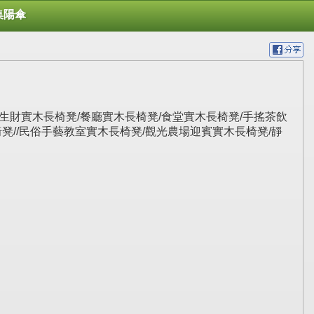
集陽傘
業生財實木長椅凳/餐廳實木長椅凳/食堂實木長椅凳/手搖茶飲
凳//民俗手藝教室實木長椅凳/觀光農場迎賓實木長椅凳/靜