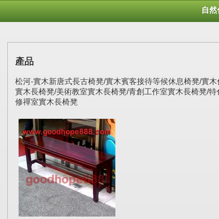
自然
產品
松河-實木新唐式長古椅凳/實木賓客接待等候休息椅凳/實木傳
實木長椅凳/美術教室實木長椅凳/青創工作室實木長椅凳/特
修禪室實木長椅凳