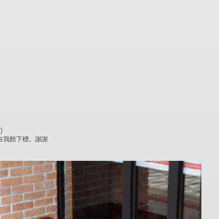
)
在我館下標。謝謝