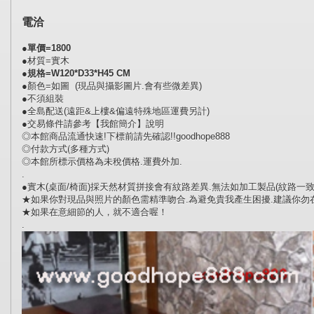
電洽
●單價=1800
●材質=實木
●規格=W120*D33*H45 CM
●顏色=如圖 (現品與攝影圖片.會有些微差異)
●不須組裝
●全島配送(遠距&上樓&偏遠特殊地區運費另計)
●交易條件請參考【我館簡介】說明
◎本館商品流通快速!下標前請先確認!!goodhope888
◎付款方式(多種方式)
◎本館所標示價格為未稅價格.運費外加.
.
●實木(桌面/椅面)採天然材質拼接會有紋路差異.無法如加工製品(紋路一致
★如果你對現品與照片的顏色需精準吻合.為避免貴我產生困擾.建議你勿
★如果在意細節的人，就不適合喔！
.