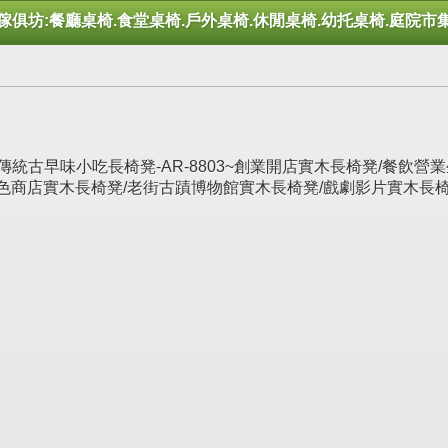
傢俱坊:餐廳桌椅.食堂桌椅.戶外桌椅.休閒桌椅.幼托桌椅.庭院市
統古早味小吃長椅凳-AR-8803~創業開店實木長椅凳/餐飲營
色商店實木長椅凳/老街古蹟博物館實木長椅凳/戲劇影片實木長椅