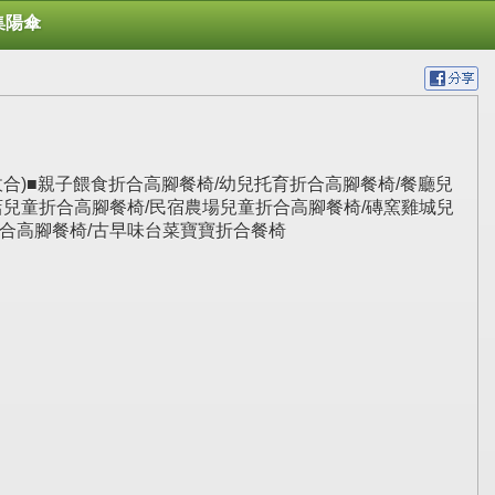
集陽傘
(可收合)■親子餵食折合高腳餐椅/幼兒托育折合高腳餐椅/餐廳兒
店兒童折合高腳餐椅/民宿農場兒童折合高腳餐椅/磚窯雞城兒
折合高腳餐椅/古早味台菜寶寶折合餐椅