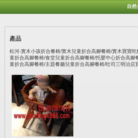
自然
產品
松河-實木小孩折合餐椅/實木兒童折合高腳餐椅/實木寶寶吃飯折
童折合高腳餐椅/食堂兒童折合高腳餐椅/托嬰中心折合高腳
童折合高腳餐椅/主題餐廳兒童折合高腳餐椅/吐司三明治店