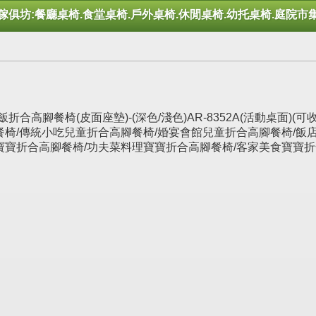
傢俱坊:餐廳桌椅.食堂桌椅.戶外桌椅.休閒桌椅.幼托桌椅.庭院市
合高腳餐椅(皮面座墊)-(深色/淺色)AR-8352A(活動桌面)
餐椅/傳統小吃兒童折合高腳餐椅/婚宴會館兒童折合高腳餐椅/飯
寶寶折合高腳餐椅/功夫菜料理寶寶折合高腳餐椅/客家美食寶寶