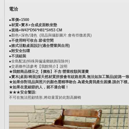
電洽
●單價=1500
●材質=實木+合成皮面軟坐墊
●規格=W43*D56*H81*SH53 CM
●顏色=深色/淺色 (現品與攝影圖片.會有些微差異)
●不使用時可收合.節省空間
●掀式活動桌面設計(適合營業與自用)
●附安全扣環
●不須組裝
●全島配送(特殊與偏遠鄉鎮路段除外)
●交易條件請參考【我館簡介】說明
★我館商品標示之【價格】不含:營業稅額與運費
●實木(桌面/椅面)採天然材質拼接會有紋路差異.無法如加工製品(紋路一致
★如果你對現品與照片的顏色需精準吻合.為避免貴我產生困擾.
請勿下標
★如果在意細節的人，就不適合喔！
★★★安全警語:
不可在無法照顧情形,將幼童置於此類高腳椅