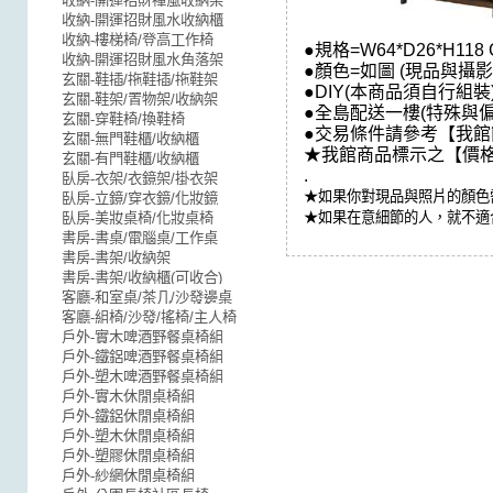
收納-開運招財禪風收納架
收納-開運招財風水收納櫃
收納-樓梯椅/登高工作椅
●規格=W64*D26*H118
收納-開運招財風水角落架
●顏色=如圖 (現品與攝
玄關-鞋插/拖鞋插/拖鞋架
●DIY(本商品須自行組裝)
玄關-鞋架/置物架/收納架
●全島配送一樓(特殊與
玄關-穿鞋椅/換鞋椅
●交易條件請參考【我館
玄關-無門鞋櫃/收納櫃
★我館商品標示之【價格
玄關-有門鞋櫃/收納櫃
.
臥房-衣架/衣鏡架/掛衣架
★如果你對現品與照片的顏色
臥房-立鏡/穿衣鏡/化妝鏡
★如果在意細節的人，就不適
臥房-美妝桌椅/化妝桌椅
書房-書桌/電腦桌/工作桌
書房-書架/收納架
書房-書架/收納櫃(可收合)
客廳-和室桌/茶几/沙發邊桌
客廳-組椅/沙發/搖椅/主人椅
戶外-實木啤酒野餐桌椅組
戶外-鐵鋁啤酒野餐桌椅組
戶外-塑木啤酒野餐桌椅組
戶外-實木休閒桌椅組
戶外-鐵鋁休閒桌椅組
戶外-塑木休閒桌椅組
戶外-塑膠休閒桌椅組
戶外-紗網休閒桌椅組