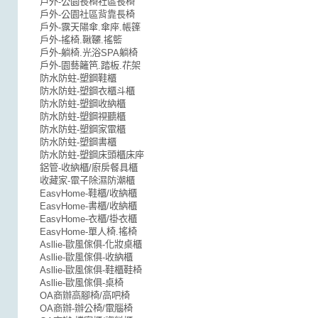
戶外-公園長椅社區長椅
戶外-公園社區背靠長椅
戶外-露天陽傘.傘座.帳篷
戶外-搖椅.鞦韆.搖籃
戶外-躺椅.光浴SPA躺椅
戶外-園藝籬笆.踏板.花架
防水防蛀-塑鋼鞋櫃
防水防蛀-塑鋼衣櫃斗櫃
防水防蛀-塑鋼收納櫃
防水防蛀-塑鋼視聽櫃
防水防蛀-塑鋼家電櫃
防水防蛀-塑鋼書櫃
防水防蛀-塑鋼床頭櫃床座
鋁管-收納櫃/廚房餐具櫃
收藏家-電子除濕防潮櫃
EasyHome-鞋櫃/收納櫃
EasyHome-書櫃/收納櫃
EasyHome-衣櫃/掛衣櫃
EasyHome-單人椅.搖椅
Asllie-歐風傢俱-化妝桌櫃
Asllie-歐風傢俱-收納櫃
Asllie-歐風傢俱-鞋櫃鞋椅
Asllie-歐風傢俱-桌椅
OA商辦高腳椅/高吧椅
OA商辦-辦公椅/電腦椅