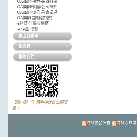
OA商辦-檔案櫃/資料櫃
OA商辦/餐廳/公司傘架
OA商辦-辦公桌/會議桌
OA商辦-鐵製儲物架
●特價-竹編收納櫃
▲停產-改款
線上訂購單
留言板
聯絡我們
【隨拍即上】用手機就能掌握資
訊！
訂閱最新消息
訂閱商品訊