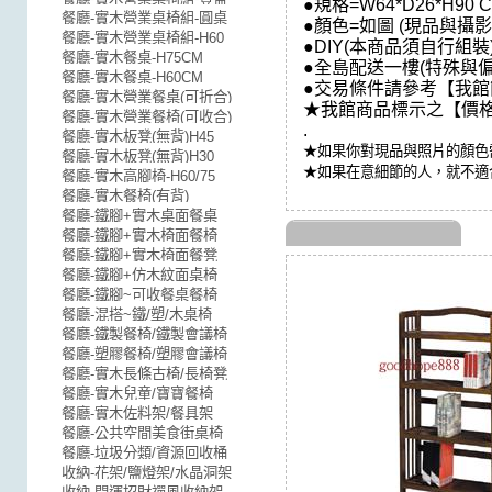
●規格=W64*D26*H90 
餐廳-實木營業桌椅組-圓桌
●顏色=如圖 (現品與攝
餐廳-實木營業桌椅組-H60
●DIY(本商品須自行組裝)
餐廳-實木餐桌-H75CM
●全島配送一樓(特殊與
餐廳-實木餐桌-H60CM
●交易條件請參考【我館
餐廳-實木營業餐桌(可折合)
★我館商品標示之【價格
餐廳-實木營業餐椅(可收合)
.
餐廳-實木板凳(無背)H45
★如果你對現品與照片的顏色
餐廳-實木板凳(無背)H30
★如果在意細節的人，就不適
餐廳-實木高腳椅-H60/75
餐廳-實木餐椅(有背)
餐廳-鐵腳+實木桌面餐桌
餐廳-鐵腳+實木椅面餐椅
餐廳-鐵腳+實木椅面餐凳
餐廳-鐵腳+仿木紋面桌椅
餐廳-鐵腳~可收餐桌餐椅
餐廳-混搭~鐵/塑/木桌椅
餐廳-鐵製餐椅/鐵製會議椅
餐廳-塑膠餐椅/塑膠會議椅
餐廳-實木長條古椅/長椅凳
餐廳-實木兒童/寶寶餐椅
餐廳-實木佐料架/餐具架
餐廳-公共空間美食街桌椅
餐廳-垃圾分類/資源回收桶
收納-花架/鹽燈架/水晶洞架