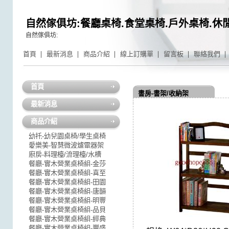
自然傢俱坊:餐廳桌椅.食堂桌椅.戶外桌椅.休
自然傢俱坊:
首頁
最新消息
商品介紹
線上訂購單
留言板
聯絡我們
首頁
書房-書架/收納架
最新消息
商品介紹
幼托-幼兒園桌椅/學生桌椅
愛樂美-智慧微波爐電器架
廚房-料理檯/流理檯/水槽
餐廳-實木營業桌椅組-金莎
餐廳-實木營業桌椅組-喜至
餐廳-實木營業桌椅組-田園
餐廳-實木營業桌椅組-唐韻
餐廳-實木營業桌椅組-明豐
餐廳-實木營業桌椅組-品貝
餐廳-實木營業桌椅組-經典
餐廳-實木營業桌椅組-豐盛